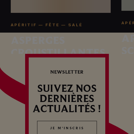
APÉ
APÉRITIF — FÊTE — SALÉ
A
ASPERGES
S
CROUSTILLANTES
NEWSLETTER
SUIVEZ NOS
DERNIÈRES
ACTUALITÉS !
JE M'INSCRIS
JE M'INSCRIS