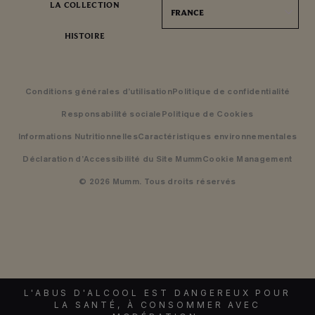
LA COLLECTION
FRANCE
HISTOIRE
Conditions générales d’utilisation
Politique de confidentialité
Responsabilité sociale
Politique de Cookies
Informations Nutritionnelles
Caractéristiques environnementales
Déclaration d’Accessibilité du Site Mumm
Cookie Management
© 2026 Mumm. Tous droits réservés
L'ABUS D'ALCOOL EST DANGEREUX POUR
LA SANTÉ, À CONSOMMER AVEC