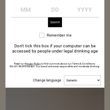
l’huile au fur et à mesure. Ajouter le mélange
MM
DD
YYYY
d’épices.
Remember me
Remember
me
Don't tick this box if your computer can be
accessed by people under legal drinking age
Read our
Privacy Policy
to find out more about our Terms & Conditions.
ENJOY RESPONSIBLY: Our brand endorses responsible and moderate drinking.
Change
Change language
language