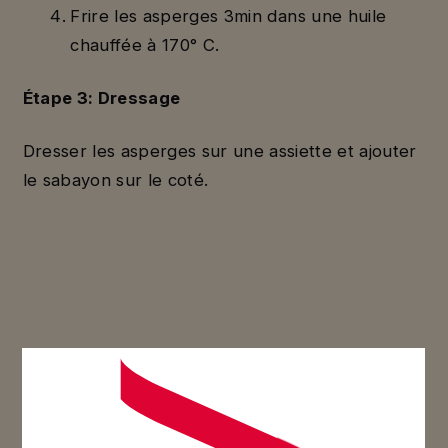
Frire les asperges 3min dans une huile
chauffée à 170° C.
Étape 3: Dressage
Dresser les asperges sur une assiette et ajouter
le sabayon sur le coté.