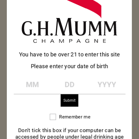
You have to be over 21 to enter this site
Please enter your date of birth
MM
DD
YYYY
Remember me
Remember
me
Don't tick this box if your computer can be
accessed by people under legal drinking age