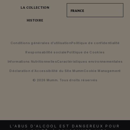
LA COLLECTION
FRANCE
HISTOIRE
Conditions générales d’utilisation
Politique de confidentialité
Responsabilité sociale
Politique de Cookies
Informations Nutritionnelles
Caractéristiques environnementales
Déclaration d’Accessibilité du Site Mumm
Cookie Management
© 2026 Mumm. Tous droits réservés
L'ABUS D'ALCOOL EST DANGEREUX POUR