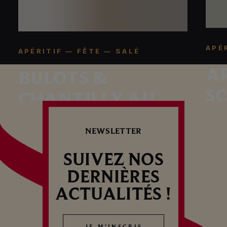
APÉ
APÉRITIF — FÊTE — SALÉ
A
BULOTS &
S
CHANTILLY AU
LARD
NEWSLETTER
SUIVEZ NOS
DERNIÈRES
ACTUALITÉS !
JE M'INSCRIS
JE M'INSCRIS