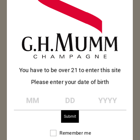
You have to be over 21 to enter this site
Please enter your date of birth
MM
DD
YYYY
Remember me
Remember
me