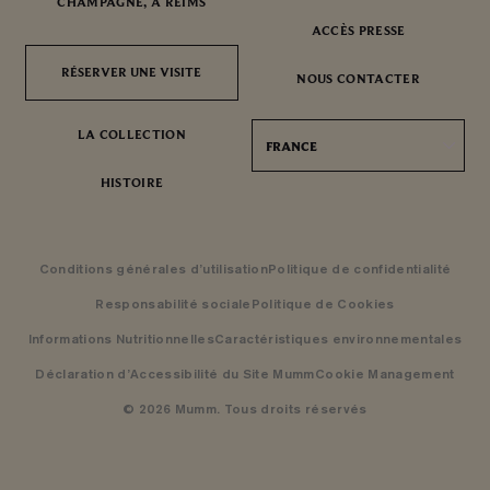
CHAMPAGNE, À REIMS
ACCÈS PRESSE
RÉSERVER UNE VISITE
RÉSERVER UNE VISITE
NOUS CONTACTER
LA COLLECTION
FRANCE
HISTOIRE
Conditions générales d’utilisation
Politique de confidentialité
Responsabilité sociale
Politique de Cookies
Informations Nutritionnelles
Caractéristiques environnementales
Déclaration d’Accessibilité du Site Mumm
Cookie Management
© 2026 Mumm. Tous droits réservés