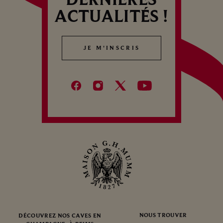
ACTUALITÉS !
JE M'INSCRIS
JE M'INSCRIS
NOUS TROUVER
DÉCOUVREZ NOS CAVES EN