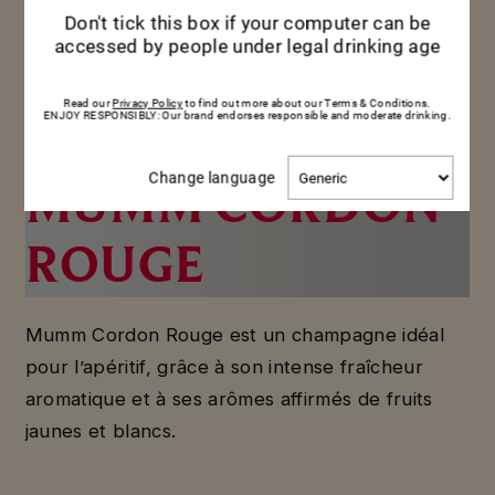
Don't tick this box if your computer can be
accessed by people under legal drinking age
Read our
Privacy Policy
to find out more about our Terms & Conditions.
ENJOY RESPONSIBLY: Our brand endorses responsible and moderate drinking.
Change
Change language
MUMM CORDON
language
ROUGE
Mumm Cordon Rouge est un champagne idéal
pour l’apéritif, grâce à son intense fraîcheur
aromatique et à ses arômes affirmés de fruits
jaunes et blancs.