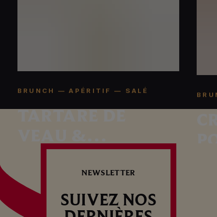
BRUNCH — APÉRITIF — SALÉ
BRU
TARTARE DE
C
VEAU &
P
CHAPELURE DE
J
PAIN
NEWSLETTER
SUIVEZ NOS
DERNIÈRES