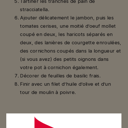
Tartiner les tranches de pain de
stracciatella.
Ajouter délicatement le jambon, puis les
tomates cerises, une moitié d’oeuf mollet
coupé en deux, les haricots séparés en
deux, des lanières de courgette enroulées,
des cornichons coupés dans la longueur et
(si vous avez) des petits oignons dans
votre pot à cornichon également.
Décorer de feuilles de basilic frais.
Finir avec un filet d’huile d’olive et d’un
tour de moulin à poivre.