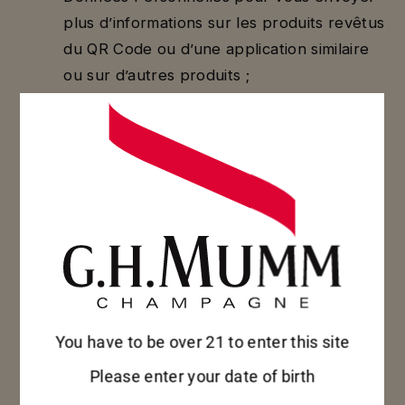
plus d’informations sur les produits revêtus
du QR Code ou d’une application similaire
ou sur d’autres produits ;
Parce qu’il est également dans l’intérêt
légitime de Mumm et de Pernod Ricard
France de mieux vous servir :
Sous réserve d’avoir obtenu votre consentement
lorsque celui-ci est requis, nous pourrons, être
amenés à combiner, à mettre à jour ou à
consolider vos Données Personnelles collectées
via notre Site avec des données que nous
You have to be over 21 to enter this site
recevons de sources tierces et extérieures. Par
Please enter your date of birth
exemple, nous pourrons combiner des