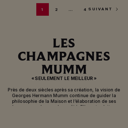
SUIVANT
1
2
…
4
LES
CHAMPAGNES
MUMM
« SEULEMENT LE MEILLEUR »
Près de deux siècles après sa création, la vision de
Georges Hermann Mumm continue de guider la
philosophie de la Maison et l’élaboration de ses
champagnes de grande qualité. Elle se traduit par
un attachement profond à son vignoble, au respect
d’un savoir-faire traditionnel et de l’esprit
d’innovation garants de la qualité de ses vins. Une