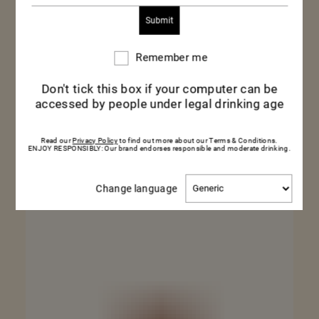
Remember me
Remember
me
CORDON ROUGE VAP ANAMORPHÉE
Don't tick this box if your computer can be
accessed by people under legal drinking age
BOUTEILLE 75CL
Read our
Privacy Policy
to find out more about our Terms & Conditions.
ENJOY RESPONSIBLY: Our brand endorses responsible and moderate drinking.
ACHETER
VOIR PLUS
Change
Change language
language