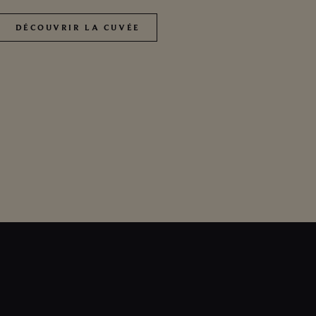
DÉCOUVRIR LA CUVÉE
DÉCOUVRIR LA CUVÉE