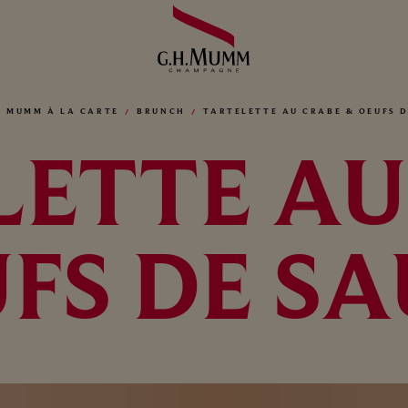
MUMM À LA CARTE
BRUNCH
TARTELETTE AU CRABE & OEUFS 
LETTE AU
UFS DE S