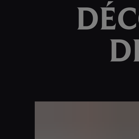
DÉC
D