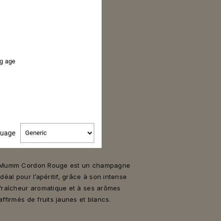
ng age
ORDON
Change
guage
language
Mumm Cordon Rouge est un champagne
idéal pour l’apéritif, grâce à son intense
fraîcheur aromatique et à ses arômes
affirmés de fruits jaunes et blancs.