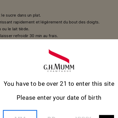
t le sucre dans un plat.
trissant rapidement et légèrement du bout des doigts.
ou le lait tiède.
laisser refroidir 30 min au frais.
 de diamètre et laisser cuire 30 min à 180°C.
aise et le zeste de citron.
You have to be over 21 to enter this site
Please enter your date of birth
ans chaque tartelette et recouvrir d’oeufs de saumon.
MM
DD
YYYY