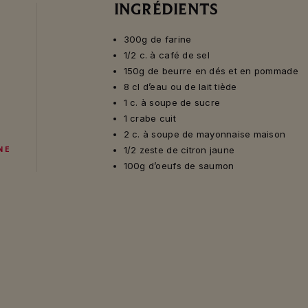
INGRÉDIENTS
300g de farine
1/2 c. à café de sel
150g de beurre en dés et en pommade
8 cl d’eau ou de lait tiède
1 c. à soupe de sucre
1 crabe cuit
2 c. à soupe de mayonnaise maison
1/2 zeste de citron jaune
NE
100g d’oeufs de saumon