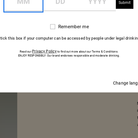
Remember me
Remember
me
 tick this box if your computer can be accessed by people under legal drinki
MUMM C
Privacy Policy
Read our
to find out more about our Terms & Conditions.
ENJOY RESPONSIBLY: Our brand endorses responsible and moderate drinking.
ROUGE
Change lan