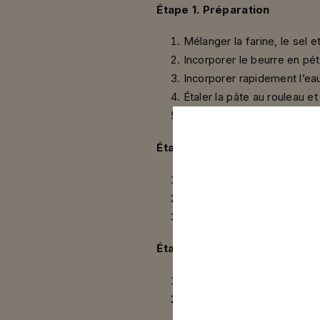
Étape 1. Préparation
Mélanger la farine, le sel e
Incorporer le beurre en pé
Incorporer rapidement l’eau 
Étaler la pâte au rouleau et 
Foncer les moules de 10 cm
Étape 2. Le crabe
Décortiquer le crabe.
Le mélanger avec la mayonn
Saler et poivrer.
Étape 3. Dressage
Déposer un peu de crabe d
Servir aussitôt.