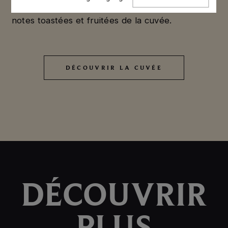
subtile qui renforce la fraîcheur et équilibre les
language
notes toastées et fruitées de la cuvée.
DÉCOUVRIR LA CUVÉE
DÉCOUVRIR LA CUVÉE
DÉCOUVRIR
PLUS