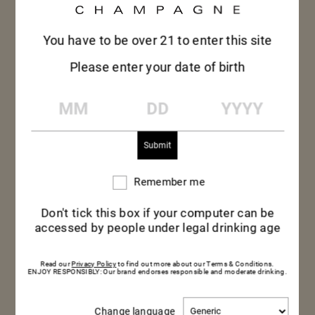
You have to be over 21 to enter this site
Please enter your date of birth
MM
DD
YYYY
MUMM CORDON
ROUGE
Remember me
Remember
me
Don't tick this box if your computer can be
La douceur du miso blanc et la finesse du flan
accessed by people under legal drinking age
vapeur font écho à la texture crémeuse du
champagne brut Mumm Cordon Rouge.
Read our
Privacy Policy
to find out more about our Terms & Conditions.
ENJOY RESPONSIBLY: Our brand endorses responsible and moderate drinking.
Les edamame ajoutent une touche végétale
Change
Change language