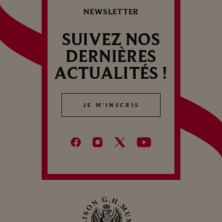
R
KOSHO…
NEWSLETTER
SUIVEZ NOS
DERNIÈRES
ACTUALITÉS !
JE M'INSCRIS
JE M'INSCRIS