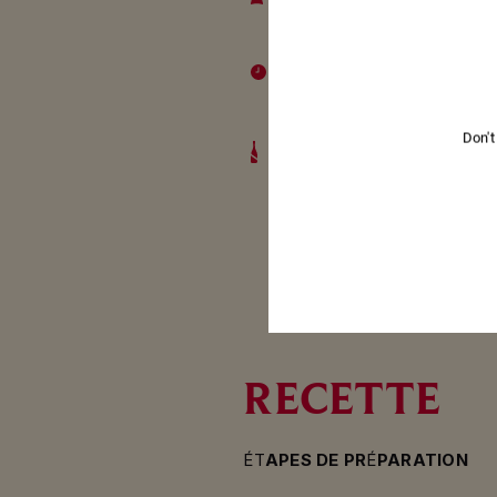
Pour 4
TEMPS DE PRÉPARATION
20 minutes
Don't
ACCORD MET & CHAMPAG
Mumm Cordon Rouge
RECETTE
ÉT
APES DE PR
É
PARATION