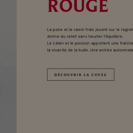
ROUGE
La poire et le raisin frais jouent sur le regis
donne du relief sans heurter l’équilibre.
Le céleri et le poisson apportent une fraîch
la vivacité de la bulle. Une entrée automnale
DÉCOUVRIR LA CUVÉE
DÉCOUVRIR LA CUVÉE