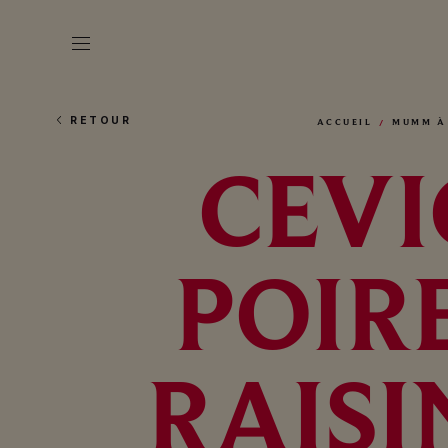
RETOUR
ACCUEIL
MUMM À
CEVI
POIR
RAIS