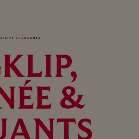
 RAISINS CROQUANTS
KLIP,
NÉE &
UANTS