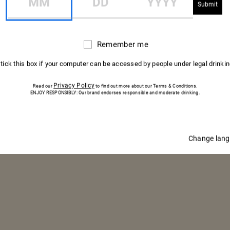
INGRÉDIENTS
250 g filet de kingklip (ou
cabillaud extra frais / abadèche
Remember me
Remember
du Cap)
me
1 citron doux (jus + zeste)
 tick this box if your computer can be accessed by people under legal drinki
NE
2 c. à soupe huile d’olive
1 pincée sel fin
Privacy Policy
Read our
to find out more about our Terms & Conditions.
ENJOY RESPONSIBLY: Our brand endorses responsible and moderate drinking.
1 poire ferme
1 filet jus de citron doux
Change lan