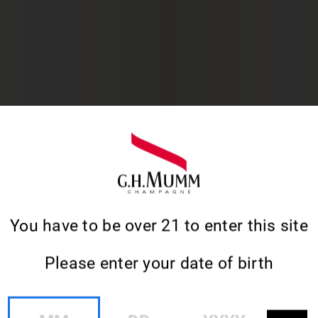
E KINGKLIP, POIRE CI
You have to be over 21 to enter this site
ROQUANTS & CÉLERI F
Please enter your date of birth
MM
DD
YYYY