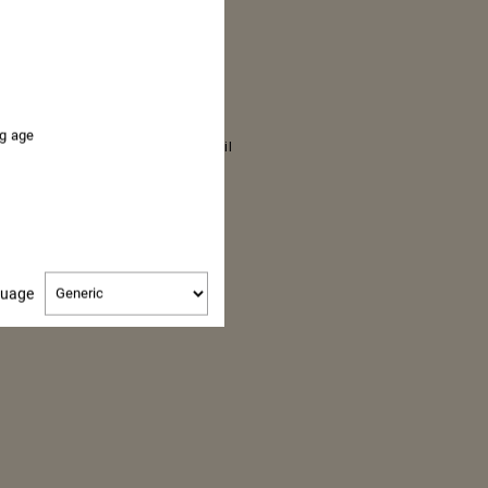
80 g raisins blancs
2 branches céleri
1 filet huile d’olive
1 pincée fleur de sel
1 pincée poivre blanc
ng age
Quelques herbes fraîches (persil
plat ou céleri feuille)
Change
guage
language