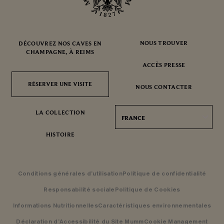
NOUS TROUVER
DÉCOUVREZ NOS CAVES EN
CHAMPAGNE, À REIMS
ACCÈS PRESSE
RÉSERVER UNE VISITE
RÉSERVER UNE VISITE
NOUS CONTACTER
LA COLLECTION
FRANCE
HISTOIRE
Conditions générales d’utilisation
Politique de confidentialité
Responsabilité sociale
Politique de Cookies
Informations Nutritionnelles
Caractéristiques environnementales
Déclaration d’Accessibilité du Site Mumm
Cookie Management