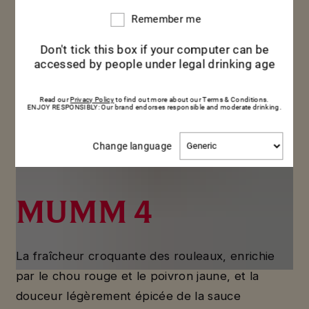
Remember me
Remember
me
Don't tick this box if your computer can be
accessed by people under legal drinking age
Read our
Privacy Policy
to find out more about our Terms & Conditions.
ENJOY RESPONSIBLY: Our brand endorses responsible and moderate drinking.
Change
Change language
language
MUMM 4
La fraîcheur croquante des rouleaux, enrichie
par le chou rouge et le poivron jaune, et la
douceur légèrement épicée de la sauce