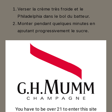
Verser la crème très froide et le
Philadelphia dans le bol du batteur.
Monter pendant quelques minutes en
ajoutant progressivement le sucre.
Étape 3. Fruits rouges au shiso
Couper les fruits rouges en deux, ajouter
le sucre, le citron et le shiso haché. Laisser
reposer 20min.
Dresser la chantilly sur la meringue et
ajouter les fruits sur le dessus.
Décorer d’herbes et de micro pousses.
You have to be over 21 to enter this site