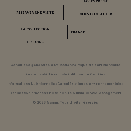
ACCÈS PRESSE
RÉSERVER UNE VISITE
RÉSERVER UNE VISITE
NOUS CONTACTER
LA COLLECTION
FRANCE
HISTOIRE
Conditions générales d’utilisation
Politique de confidentialité
Responsabilité sociale
Politique de Cookies
Informations Nutritionnelles
Caractéristiques environnementales
Déclaration d’Accessibilité du Site Mumm
Cookie Management
© 2026 Mumm. Tous droits réservés