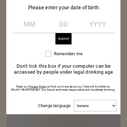
Please enter your date of birth
MM
DD
YYYY
Remember me
Remember
me
Don't tick this box if your computer can be
accessed by people under legal drinking age
Read our
Privacy Policy
to find out more about our Terms & Conditions.
ENJOY RESPONSIBLY: Our brand endorses responsible and moderate drinking.
Change
Change language
language