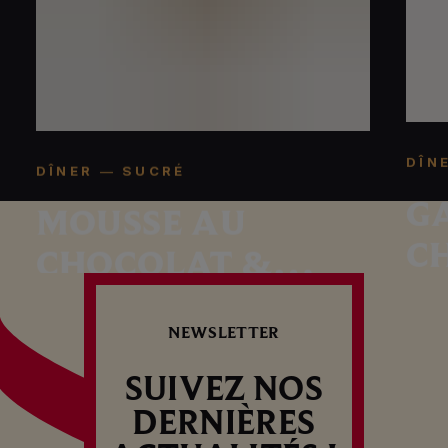
DÎN
DÎNER — SUCRÉ
G
MOUSSE AU
C
CHOCOLAT &
M
CHANTILLY
NEWSLETTER
SUIVEZ NOS
DERNIÈRES