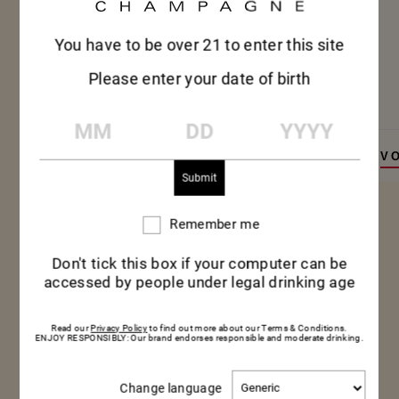
You have to be over 21 to enter this site
GRAND CORDON
Please enter your date of birth
BOUTEILLE 75CL
MM
DD
YYYY
ACHETER
VOIR PLUS
V
Remember me
Remember
me
Don't tick this box if your computer can be
VOIR PLUS
VOIR PLUS
accessed by people under legal drinking age
Read our
Privacy Policy
to find out more about our Terms & Conditions.
ENJOY RESPONSIBLY: Our brand endorses responsible and moderate drinking.
Change
Change language