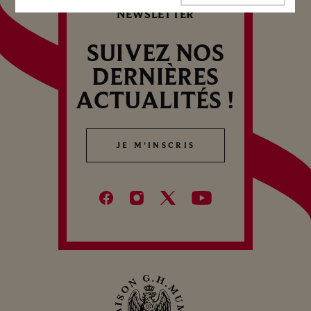
language
NEWSLETTER
SUIVEZ NOS
DERNIÈRES
ACTUALITÉS !
JE M'INSCRIS
JE M'INSCRIS