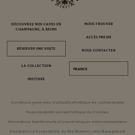
NOUS TROUVER
DÉCOUVREZ NOS CAVES EN
CHAMPAGNE, À REIMS
ACCÈS PRESSE
RÉSERVER UNE VISITE
RÉSERVER UNE VISITE
NOUS CONTACTER
LA COLLECTION
FRANCE
HISTOIRE
Conditions générales d’utilisation
Politique de confidentialité
Responsabilité sociale
Politique de Cookies
Informations Nutritionnelles
Caractéristiques environnementales
Déclaration d’Accessibilité du Site Mumm
Cookie Management