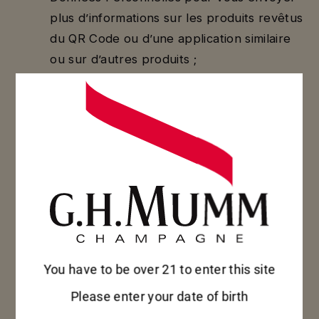
plus d’informations sur les produits revêtus
du QR Code ou d’une application similaire
ou sur d’autres produits ;
Parce qu’il est également dans l’intérêt
légitime de Mumm et de Pernod Ricard
France de mieux vous servir :
Sous réserve d’avoir obtenu votre consentement
lorsque celui-ci est requis, nous pourrons, être
amenés à combiner, à mettre à jour ou à
consolider vos Données Personnelles collectées
via notre Site avec des données que nous
You have to be over 21 to enter this site
recevons de sources tierces et extérieures. Par
Please enter your date of birth
exemple, nous pourrons combiner des