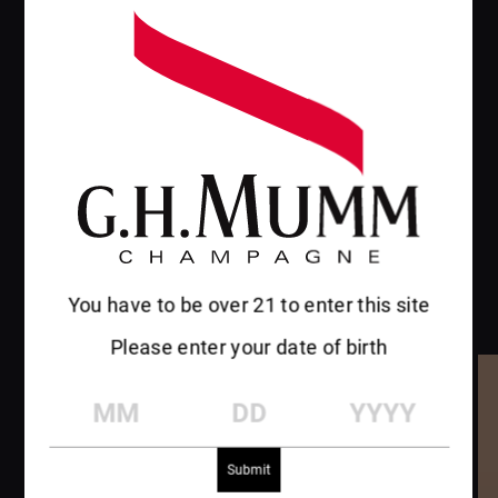
D’EXCEPTION
Le cadre idéal pour des événements
prestigieux, Mumm propose deux espaces
de réception exclusifs où vous pourrez
découvrir son patrimoine et profiter de son
hospitalité. La maison de champagne est en
mesure d’accueillir un déjeuner d’affaires,
un cocktail, un dîner de gala, ou encore un
You have to be over 21 to enter this site
séminaires.
Please enter your date of birth
MM
DD
YYYY