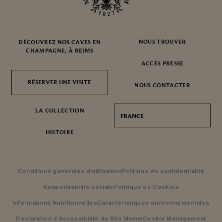
NOUS TROUVER
DÉCOUVREZ NOS CAVES EN
CHAMPAGNE, À REIMS
ACCÈS PRESSE
RÉSERVER UNE VISITE
RÉSERVER UNE VISITE
NOUS CONTACTER
LA COLLECTION
FRANCE
HISTOIRE
Conditions générales d’utilisation
Politique de confidentialité
Responsabilité sociale
Politique de Cookies
Informations Nutritionnelles
Caractéristiques environnementales
Déclaration d’Accessibilité du Site Mumm
Cookie Management