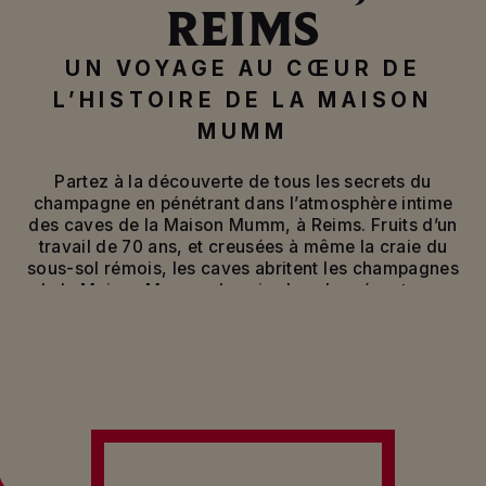
REIMS
UN VOYAGE AU CŒUR DE
L’HISTOIRE DE LA MAISON
MUMM
Partez à la découverte de tous les secrets du
champagne en pénétrant dans l’atmosphère intime
des caves de la Maison Mumm, à Reims. Fruits d’un
travail de 70 ans, et creusées à même la craie du
sous-sol rémois, les caves abritent les champagnes
de la Maison Mumm, des vins les plus récents aux
plus anciens marquant l’histoire de la Maison.
Protégés de la lumière et de la chaleur, c’est dans
ce dédale souterrain de 25 km de galeries que
s’épanouissent les champagnes et les vins
tranquilles, un véritable trésor sur lequel veille le
Chef de caves…
Cette visite de la cave de la Maison de champagne,
permet de découvrir le savoir-faire qui définit