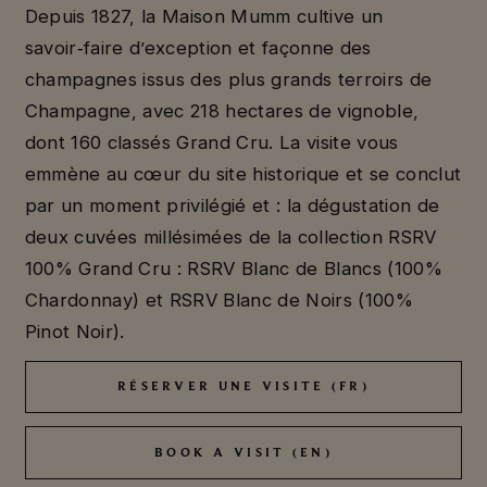
Depuis 1827, la Maison Mumm cultive un
savoir‑faire d’exception et façonne des
champagnes issus des plus grands terroirs de
Champagne, avec 218 hectares de vignoble,
dont 160 classés Grand Cru. La visite vous
emmène au cœur du site historique et se conclut
par un moment privilégié et : la dégustation de
deux cuvées millésimées de la collection RSRV
100% Grand Cru : RSRV Blanc de Blancs (100%
Chardonnay) et RSRV Blanc de Noirs (100%
Pinot Noir).
RÉSERVER UNE VISITE (FR)
RÉSERVER UNE VISITE (FR)
BOOK A VISIT (EN)
BOOK A VISIT (EN)