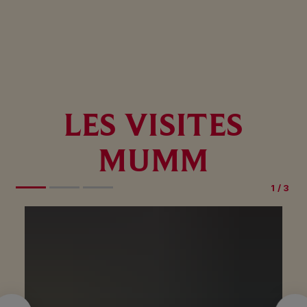
LES VISITES
MUMM
1
/
3
Prev
Next