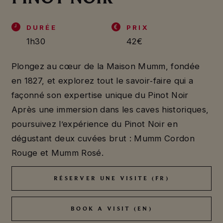
DURÉE
PRIX
1h30
42€
Plongez au cœur de la Maison Mumm, fondée
en 1827, et explorez tout le savoir‑faire qui a
façonné son expertise unique du Pinot Noir
Après une immersion dans les caves historiques,
poursuivez l’expérience du Pinot Noir en
dégustant deux cuvées brut : Mumm Cordon
Rouge et Mumm Rosé.
RÉSERVER UNE VISITE (FR)
RÉSERVER UNE VISITE (FR)
BOOK A VISIT (EN)
BOOK A VISIT (EN)