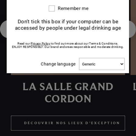
Remember me
Remember
me
Prev
Next
Don't tick this box if your computer can be
accessed by people under legal drinking age
Read our
Privacy Policy
to find out more about our Terms & Conditions.
ENJOY RESPONSIBLY: Our brand endorses responsible and moderate drinking.
Change
Change language
language
LA SALLE GRAND
CORDON
DÉCOUVRIR NOS LIEUX D’EXCEPTION
DÉCOUVRIR NOS LIEUX D’EXCEPTION