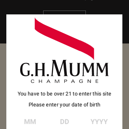
SCOPRI
SCOPRI
You have to be over 21 to enter this site
Please enter your date of birth
MM
DD
YYYY