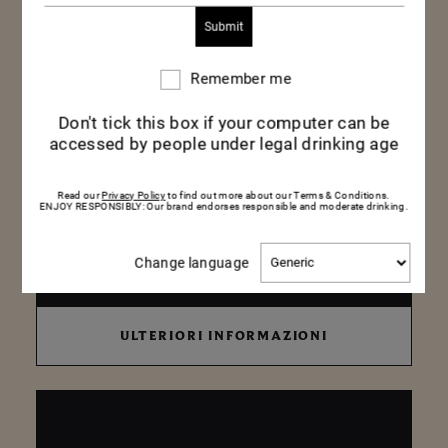
Remember me
Remember
me
Don't tick this box if your computer can be
accessed by people under legal drinking age
Read our
Privacy Policy
to find out more about our Terms & Conditions.
ENJOY RESPONSIBLY: Our brand endorses responsible and moderate drinking.
ROSÉ FOUJITA
Change
75 CL – BOTTIGLIA
Change language
language
ULTERIORI
ULTERIORI INFORMAZIONI
INFORMAZIONI