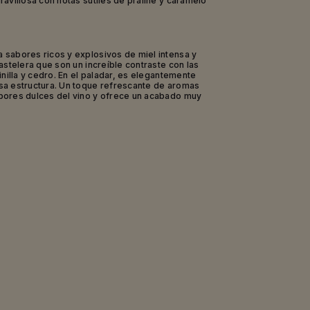
avillosa con notas sutiles de praliné y caramelo
sabores ricos y explosivos de miel intensa y
astelera que son un increíble contraste con las
inilla y cedro. En el paladar, es elegantemente
sa estructura. Un toque refrescante de aromas
bores dulces del vino y ofrece un acabado muy