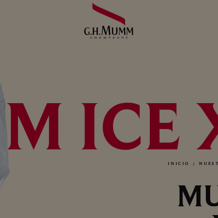
M ICE 
INICIO
NUES
MU