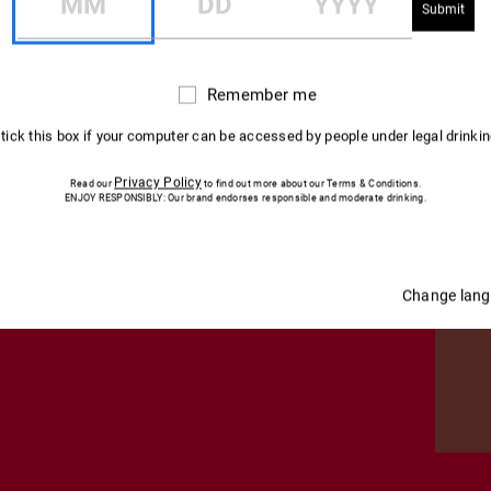
Remember me
Remember
me
 tick this box if your computer can be accessed by people under legal drinki
Privacy Policy
Read our
to find out more about our Terms & Conditions.
ENJOY RESPONSIBLY: Our brand endorses responsible and moderate drinking.
Change lan