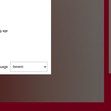
ng age
Change
guage
language