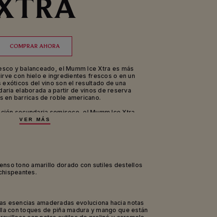
XTRA
COMPRAR AHORA
esco y balanceado, el Mumm Ice Xtra es más
irve con hielo e ingredientes frescos o en un
 exóticos del vino son el resultado de una
aria elaborada a partir de vinos de reserva
 en barricas de roble americano.
ación secundaria semiseco, el Mumm Ice Xtra
losa combinación de balance y frescura con
VER MÁS
era y vainilla que lo hacen ideal para el arte
de la mixología.
n un cálido día de verano, Mumm Ice Xtra será
e e inusual que no hará sino realzar el goce de
 una pérgola junto a la piscina con los pies
enso tono amarillo dorado con sutiles destellos
sentarse a disfrutar de un almuerzo sencillo y
chispeantes.
delicioso.
das esencias amaderadas evoluciona hacia notas
illa con toques de piña madura y mango que están