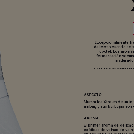
Excepcionalmente fr
delicioso cuando se s
cóctel. Los aromas
fermentación secund
madurados
Gracias a su ferment
brinda una maravil
delicados aromas a mad
Cuando el sol atrae e
ASPECTO
una delicia refrescant
descansar debajo de
Mumm Ice Xtra es de un int
tocando el agua o de 
ámbar, y sus burbujas son 
AROMA
El primer aroma de delica
exóticas de vainas de vain