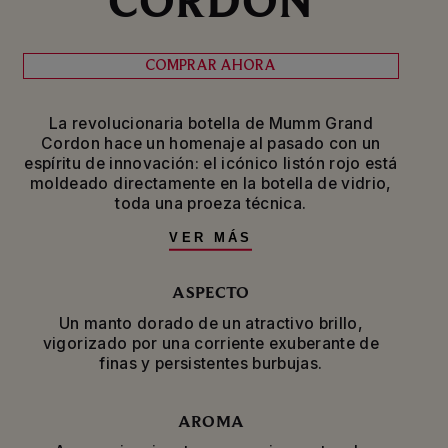
COMPRAR AHORA
La revolucionaria botella de Mumm Grand
Cordon hace un homenaje al pasado con un
espíritu de innovación: el icónico listón rojo está
moldeado directamente en la botella de vidrio,
toda una proeza técnica.
VER MÁS
Mumm Grand Cordon, epítome del estilo
característico de la Maison, expresa todos los
matices de la variedad de uva Pinot Noir de la
ASPECTO
región francesa de Champagne. Estos se
Un manto dorado de un atractivo brillo,
obtienen a partir de más de 100 caldos que
vigorizado por una corriente exuberante de
permiten elaborar un vino audaz y rico que
finas y persistentes burbujas.
equilibra sutilmente la potencia y la estructura
de Pinot Noir con la elegancia y la mineralidad
de Chardonnay y el sabor afrutado de Meunier.
AROMA
Una parte de los vinos de reserva de esta cuvée
se envejecen en tinas de roble, lo que les aporta