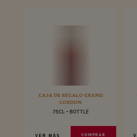
CAJA DE REGALO GRAND
CORDON
75CL – BOTTLE
COMPRAR
VER MÁS
V