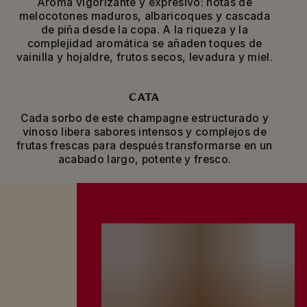
Aroma vigorizante y expresivo: notas de
una complejidad aromática aún mayor.
melocotones maduros, albaricoques y cascada
de piña desde la copa. A la riqueza y la
La intensidad fresca y excepcional del
complejidad aromática se añaden toques de
champagne Mumm Grand Cordon evoca la
vainilla y hojaldre, frutos secos, levadura y miel.
euforia de los momentos más inolvidables de la
vida en los que brindamos por hitos, logros
personales o simplemente celebramos la
CATA
amistad con una reunión improvisada.
Cada sorbo de este champagne estructurado y
vinoso libera sabores intensos y complejos de
frutas frescas para después transformarse en un
acabado largo, potente y fresco.