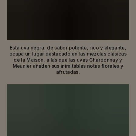
EXPANDIENDO LAS FRONTERAS
PARA REVELAR LA ESENCIA DE LA
PINOT NOIR
La historia de la Maison Mumm es una historia de
terruños legendarios y de una uva audaz y
distintiva: la Pinot Noir.
Esta uva negra, de sabor potente, rico y elegante,
ocupa un lugar destacado en las mezclas clásicas
de la Maison, a las que las uvas Chardonnay y
Meunier añaden sus inimitables notas florales y
afrutadas.