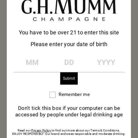
You have to be over 21 to enter this site
Please enter your date of birth
MM
DD
YYYY
Remember me
Remember
me
Don't tick this box if your computer can be
accessed by people under legal drinking age
Read our
Privacy Policy
to find out more about our Terms & Conditions.
ENJOY RESPONSIBLY: Our brand endorses responsible and moderate drinking.