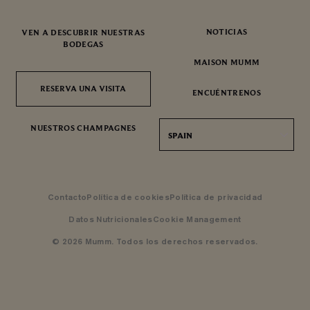
NOTICIAS
VEN A DESCUBRIR NUESTRAS
BODEGAS
MAISON MUMM
RESERVA UNA VISITA
RESERVA UNA VISITA
ENCUÉNTRENOS
NUESTROS CHAMPAGNES
SPAIN
Contacto
Política de cookies
Política de privacidad
Datos Nutricionales
Cookie Management
© 2026 Mumm. Todos los derechos reservados.