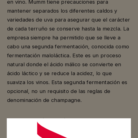
en vino. Mumm tiene precauciones para
mantener separados los diferentes caldos y
variedades de uva para asegurar que el carácter
de cada terruño se conserve hasta la mezcla. La
empresa siempre ha permitido que se lleve a
cabo una segunda fermentación, conocida como
fermentación maloláctica. Este es un proceso
natural donde el ácido málico se convierte en
ácido láctico y se reduce la acidez, lo que
suaviza los vinos. Esta segunda fermentación es
opcional, no un requisito de las reglas de
denominación de champagne.
La fermentación maloláctica afecta directamente
el estilo de los vinos de Maison Mumm, lo que
los vuelve más suaves sin restarles frescura o