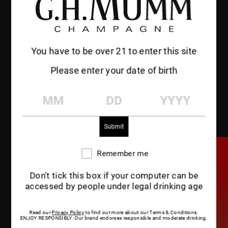
ALTRE
NOTIZIE
You have to be over 21 to enter this site
Please enter your date of birth
MM
DD
YYYY
Remember me
Remember
me
Don't tick this box if your computer can be
accessed by people under legal drinking age
Read our
Privacy Policy
to find out more about our Terms & Conditions.
ENJOY RESPONSIBLY: Our brand endorses responsible and moderate drinking.