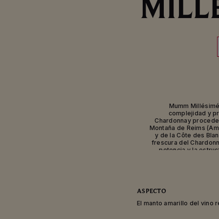
MILL
Mumm Millésimé
complejidad y pr
Chardonnay proceden
Montaña de Reims (Amb
y de la Côte des Blan
frescura del Chardonna
potencia y la estruc
refinada, de gran exp
añ
En Mumm Millésimé 201
ASPECTO
un champagne vintage ú
íntimo, pensado para
El manto amarillo del vino 
compar