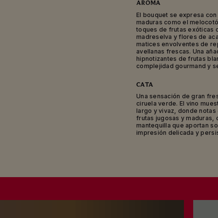
AROMA
Con una crianza de ca
El bouquet se expresa con 
una añada marcada
maduras como el melocotón,
cos
toques de frutas exóticas 
madreselva y flores de aca
matices envolventes de rep
avellanas frescas. Una añ
hipnotizantes de frutas bl
complejidad gourmand y s
CATA
Una sensación de gran fre
ciruela verde. El vino muest
largo y vivaz, donde notas
frutas jugosas y maduras, 
mantequilla que aportan so
impresión delicada y persi