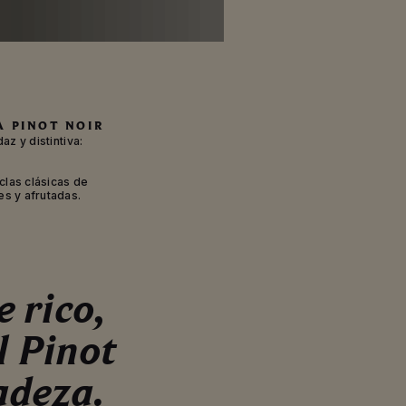
A PINOT NOIR
z y distintiva:
clas clásicas de
es y afrutadas.
 rico,
l Pinot
adeza.