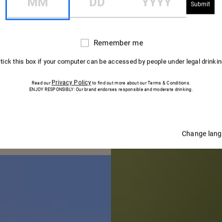
BODEGUER
Remember me
Remember
me
 tick this box if your computer can be accessed by people under legal drinki
Privacy Policy
Read our
to find out more about our Terms & Conditions.
ENJOY RESPONSIBLY: Our brand endorses responsible and moderate drinking.
Change lan