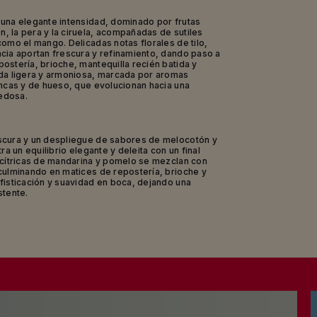
si 5 años, Mumm Millésimé 2019 es el fruto de
una elegante intensidad, dominado por frutas
 por un verano caluroso y soleado y uvas
 la pera y la ciruela, acompañadas de sutiles
echadas en plena madurez.
como el mango. Delicadas notas florales de tilo,
cia aportan frescura y refinamiento, dando paso a
ostería, brioche, mantequilla recién batida y
ada ligera y armoniosa, marcada por aromas
ancas y de hueso, que evolucionan hacia una
edosa.
scura y un despliegue de sabores de melocotón y
ra un equilibrio elegante y deleita con un final
 cítricas de mandarina y pomelo se mezclan con
culminando en matices de repostería, brioche y
fisticación y suavidad en boca, dejando una
stente.