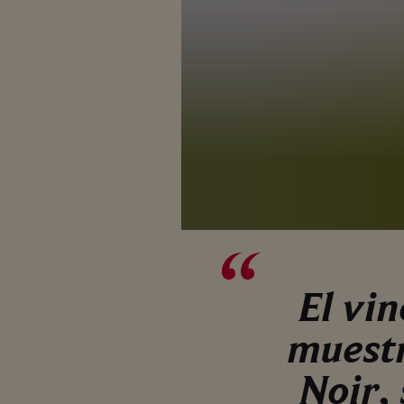
EXPANDIENDO
La historia de
Esta uva negra,
la Maison, a l
El vi
muestr
Noir,