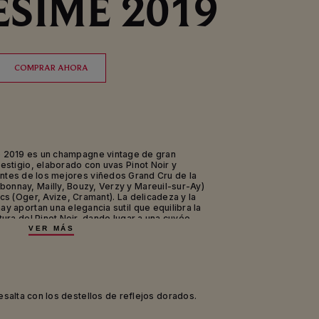
ÉSIMÉ 2019
COMPRAR AHORA
 2019 es un champagne vintage de gran
estigio, elaborado con uvas Pinot Noir y
tes de los mejores viñedos Grand Cru de la
onnay, Mailly, Bouzy, Verzy y Mareuil-sur-Ay)
cs (Oger, Avize, Cramant). La delicadeza y la
y aportan una elegancia sutil que equilibra la
tura del Pinot Noir, dando lugar a una cuvée
resión y notable potencial de maduración tras
VER MÁS
os de reposo en bodega.
9, la elegancia se afirma como la esencia de
nico: un vino intrigante, imponente y a la vez
 momentos de excepción y para el placer de
resalta con los destellos de reflejos dorados.
tir en un entorno sofisticado.