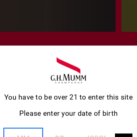
MAESTRO BODEGUERO
You have to be over 21 to enter this site
S PALABRA
Please enter your date of birth
ESTRO MAES
MM
DD
YYYY