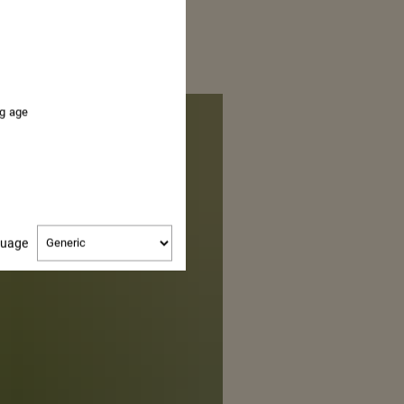
O
ng age
Change
guage
language