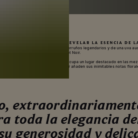
 LAS FRONTERAS PARA REVELAR LA ESENCIA DE L
 la Maison Mumm es una historia de terruños legendarios y de una uva auda
la Pinot Noir.
 de sabor potente, rico y elegante, ocupa un lugar destacado en las mez
as que las uvas Chardonnay y Meunier añaden sus inimitables notas floral
no, extraordinariamente
a toda la elegancia de
 su generosidad y delic