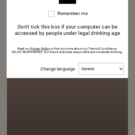
料理のペア
Remember me
Remember
me
リング
Don't tick this box if your computer can be
accessed by people under legal drinking age
Read our
Privacy Policy
to find out more about our Terms & Conditions.
ENJOY RESPONSIBLY: Our brand endorses responsible and moderate drinking.
Change
Change language
language