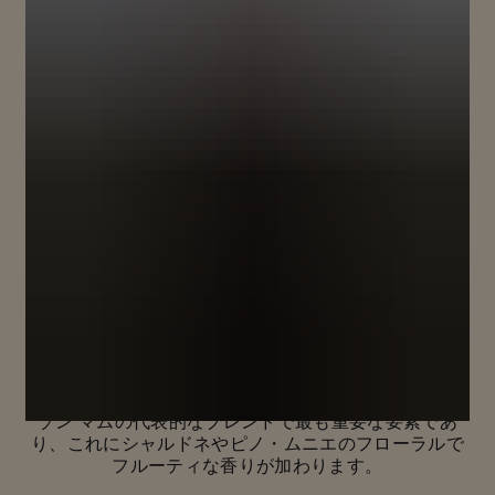
ピノ・ノワールの新たな真価
メゾン マムの歴史は、伝説のテロワールから生まれる
特別なブドウ品種、ピノ・ノワール抜きには語れませ
ん。
パワフルでエレガントな豊かさをもつ黒ブドウは、メ
ゾン マムの代表的なブレンドで最も重要な要素であ
り、これにシャルドネやピノ・ムニエのフローラルで
フルーティな香りが加わります。