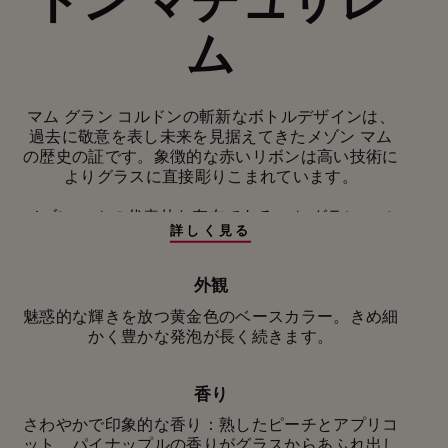
ム
マム グラン コルドンの斬新なボトルデザインは、
過去に敬意を表し未来を見据えてきたメゾン マム
の歴史の証です。象徴的な赤いリボンは高い技術に
よりグラスに直接彫りこまれています。
メゾン マムの代表的な存在であるマム グラン コル
詳しく見る
ドンは、フランスのシャンパーニュが産地であるピ
ノ・ノワールのニュアンスをすべて伝えてくれま
す。 100を超えるクリュ（村）から集めたブドウ
外観
で、シャルドネのもつエレガンスさとミネラル感、
魅惑的な輝きを放つ黄金色のベースカラー。きめ細
ピノ・ムニエのもつフルーティさが、ピノ・ノワー
かく豊かな発泡が長く続きます。
ルの力強さやストラクチャーとほどよいバランスを
とり、大胆で豊かな味わいのワインに仕上がってい
ます。このキュヴェのリザーブワインの一部はオー
香り
ク樽で熟成され、一層香り豊かな複雑さを生み出し
ています。
さわやかで印象的な香り：熟したピーチとアプリコ
ット、パイナップルの香りがグラスからあふれ出し