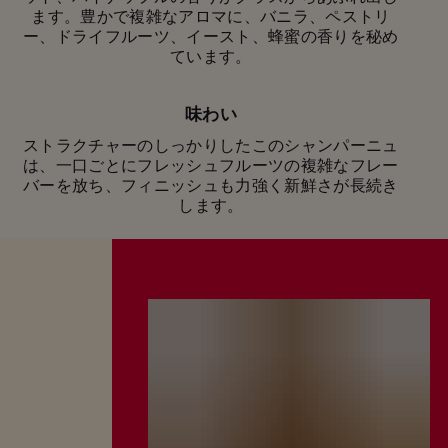
記念日のお祝いや、友人とのちょっとした集まり
ます。豊かで複雑なアロマに、バニラ、ペストリ
に、マム グラン コルドンの抜群にフレッシュな味
ー、ドライフルーツ、イースト、蜂蜜の香りを秘め
わいが、記憶に残る大切な時間をさらに輝かしいも
ています。
のにしてくれます。
味わい
ストラクチャーのしっかりしたこのシャンパーニュ
は、一口ごとにフレッシュフルーツの複雑なフレー
バーを放ち、フィニッシュも力強く新鮮さが長続き
します。