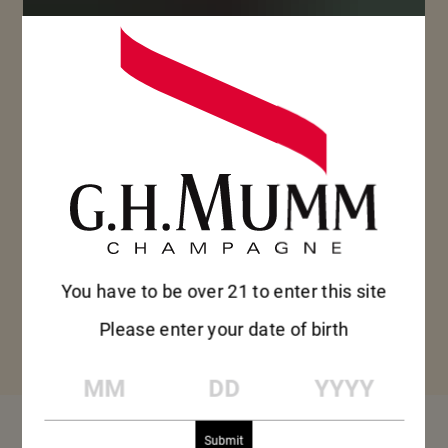
このキュヴェの魅力に
は誰もが心惹かれるこ
とでしょう。マム グラ
ン コルドンには、ピ
ノ・ノワールの喜び、
You have to be over 21 to enter this site
力強さ、優雅さがすべ
Please enter your date of birth
て詰まっています。
MM
DD
YYYY