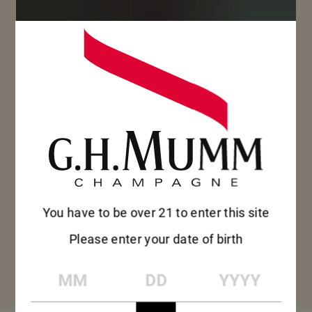
このキュヴェの魅力に
は誰もが心惹かれるこ
とでしょう。マム グラ
ン コルドンには、ピ
You have to be over 21 to enter this site
ノ・ノワールの喜び、
Please enter your date of birth
力強さ、優雅さがすべ
MM
DD
YYYY
て詰まっています。