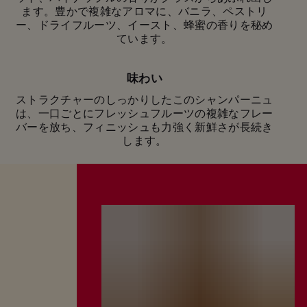
記念日のお祝いや、友人とのちょっとした集まり
ます。豊かで複雑なアロマに、バニラ、ペストリ
に、マム グラン コルドンの抜群にフレッシュな味
ー、ドライフルーツ、イースト、蜂蜜の香りを秘め
わいが、記憶に残る大切な時間をさらに輝かしいも
ています。
のにしてくれます。
味わい
ストラクチャーのしっかりしたこのシャンパーニュ
は、一口ごとにフレッシュフルーツの複雑なフレー
バーを放ち、フィニッシュも力強く新鮮さが長続き
します。