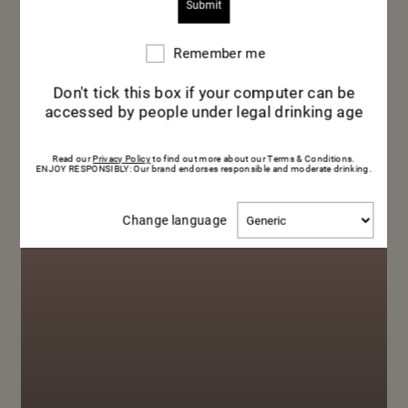
料理のペア
Remember me
Remember
me
Don't tick this box if your computer can be
リング
accessed by people under legal drinking age
Read our
Privacy Policy
to find out more about our Terms & Conditions.
ENJOY RESPONSIBLY: Our brand endorses responsible and moderate drinking.
Change
Change language
language