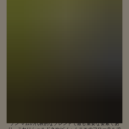
ピノ・ノワールの新たな真価
メゾン マムの歴史は、伝説のテロワールから生まれる
特別なブドウ品種、ピノ・ノワール抜きには語れませ
ん。
パワフルでエレガントな豊かさをもつ黒ブドウは、メ
ゾン マムの代表的なブレンドで最も重要な要素であ