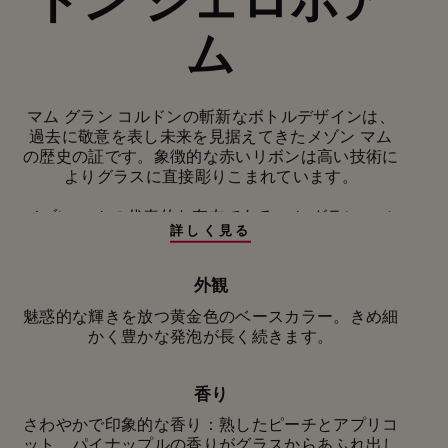
ム
マム グラン コルドンの斬新なボトルデザインは、
過去に敬意を表し未来を見据えてきたメゾン マム
の歴史の証です。象徴的な赤いリボンは高い技術に
よりグラスに直接彫りこまれています。
メゾン マムの代表的な存在であるマム グラン コル
詳しく見る
ドンは、フランスのシャンパーニュが産地であるピ
ノ・ノワールのニュアンスをすべて伝えてくれま
す。 100を超えるクリュ（村）から集めたブドウ
外観
で、シャルドネのもつエレガンスさとミネラル感、
魅惑的な輝きを放つ黄金色のベースカラー。きめ細
ピノ・ムニエのもつフルーティさが、ピノ・ノワー
かく豊かな発泡が長く続きます。
ルの力強さやストラクチャーとほどよいバランスを
とり、大胆で豊かな味わいのワインに仕上がってい
ます。このキュヴェのリザーブワインの一部はオー
香り
ク樽で熟成され、一層香り豊かな複雑さを生み出し
ています。
さわやかで印象的な香り：熟したピーチとアプリコ
ット、パイナップルの香りがグラスからあふれ出し