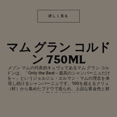
詳しく見る
詳しく見る
マム グラン コルド
ン 750ML
メゾン マムの代表的キュヴェであるマム グラン コル
ドンは、「Only the Best～最高のシャンパーニュだけ
を～」というジョルジュ・エルマン・マムの理念を体
現し続けるシャンパーニュです。100を超えるクリュ
（村）から集めたブドウで造られ、上品な黄金色と鮮
やかな黄金色が特徴です。
夏のフルーツのアロマに、バニラ、ペストリー、ドラ
イフルーツ、蜂蜜の香りを秘めています。マム グラン
コルドンは、素晴らしく複雑なアロマと、長く続くパ