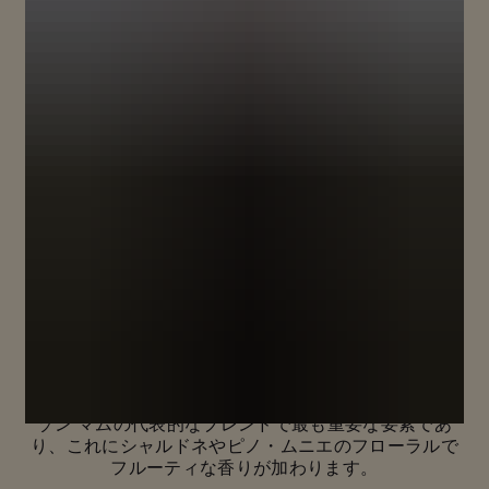
ピノ・ノワールの新たな真価
メゾン マムの歴史は、伝説のテロワールから生まれる
特別なブドウ品種、ピノ・ノワール抜きには語れませ
ん。
パワフルでエレガントな豊かさをもつ黒ブドウは、メ
ゾン マムの代表的なブレンドで最も重要な要素であ
り、これにシャルドネやピノ・ムニエのフローラルで
フルーティな香りが加わります。