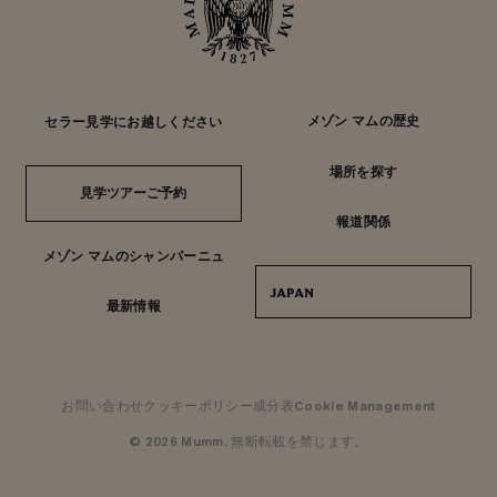
メゾン マムの歴史
セラー見学にお越しください
場所を探す
見学ツアーご予約
見学ツアーご予約
報道関係
メゾン マムのシャンパーニュ
JAPAN
最新情報
お問い合わせ
クッキーポリシー
成分表
Cookie Management
© 2026 Mumm. 無断転載を禁じます。