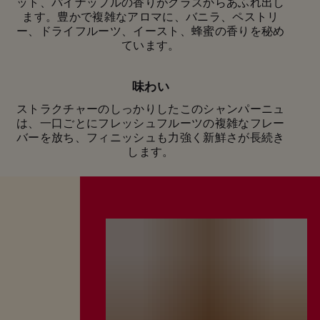
ット、パイナップルの香りがグラスからあふれ出し
記念日のお祝いや、友人とのちょっとした集まり
ます。豊かで複雑なアロマに、バニラ、ペストリ
に、マム グラン コルドンの抜群にフレッシュな味
ー、ドライフルーツ、イースト、蜂蜜の香りを秘め
わいが、記憶に残る大切な時間をさらに輝かしいも
ています。
のにしてくれます。
味わい
ストラクチャーのしっかりしたこのシャンパーニュ
は、一口ごとにフレッシュフルーツの複雑なフレー
バーを放ち、フィニッシュも力強く新鮮さが長続き
します。