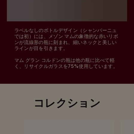
歴史を尊重しながらも新たな可能性を追求する
メゾンの姿勢が、マム グラン コルドンを生み出
し、有名デザイナーとのコラボレーションによ
る斬新なボトルで世に送り出されました。
ラベルなしのボトルデザイン（シャンパーニュ
では初）には、メゾン マムの象徴的な赤いリボ
ンが流線形の瓶に刻まれ、細いネックと美しい
ラインが目を引きます。
マム グラン コルドンの瓶は他の瓶に比べて軽
く、リサイクルガラスを75%使用しています。
コレクション