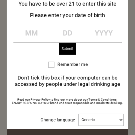
料理のペア
You have to be over 21 to enter this site
Please enter your date of birth
リング
MM
DD
YYYY
Remember me
Remember
me
Don't tick this box if your computer can be
accessed by people under legal drinking age
Read our
Privacy Policy
to find out more about our Terms & Conditions.
ENJOY RESPONSIBLY: Our brand endorses responsible and moderate drinking.
Change
Change language
language