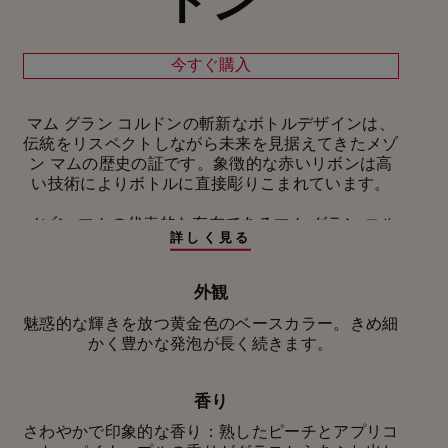
今すぐ購入
マム グラン コルドンの斬新なボトルデザインは、
伝統をリスペクトしながら未来を見据えてきたメゾ
ン マムの歴史の証です。象徴的な赤いリボンは高
い技術によりボトルに直接彫りこまれています。
メゾン マムの代表的な存在であるマム グラン コル
詳しく見る
ドンは、フランスのシャンパーニュが産地であるピ
ノ・ノワールのニュアンスをすべて伝えてくれま
す。 100を超えるクリュ（村）から集めたブドウ
外観
で、シャルドネのもつエレガンスさとミネラル感、
魅惑的な輝きを放つ黄金色のベースカラー。きめ細
ピノ・ムニエのもつフルーティさが、ピノ・ノワー
かく豊かな発泡が長く続きます。
ルの力強さやストラクチャーとほどよいバランスを
とり、大胆で豊かな味わいのワインに仕上がってい
ます。このキュヴェのリザーブワインの一部はオー
香り
ク樽で熟成され、一層香り豊かな複雑さを生み出し
ています。
さわやかで印象的な香り：熟したピーチとアプリコ