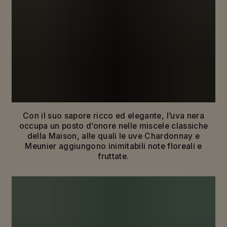
ESPLORIAMO NUOVI CONFINI PER
RIVELARE LA VERA ESSENZA DEL
PINOT NOIR
La storia della Maison Mumm è legata a doppio filo
a terroir leggendari e a un vitigno dal carattere forte
e inconfondibile: il Pinot Noir.
Con il suo sapore ricco ed elegante, l’uva nera
occupa un posto d’onore nelle miscele classiche
della Maison, alle quali le uve Chardonnay e
Meunier aggiungono inimitabili note floreali e
fruttate.