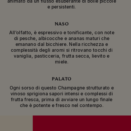
animato da un flusso esuberante di bolle piccole
sottilmente la forza e la struttura del Pinot Noir,
e persistenti.
l’eleganza e la mineralità dello Chardonnay e le
caratteristiche fruttate del Meunier. Una parte
dei vini di riserva di questa cuvée viene
NASO
invecchiata in tini di rovere, per raggiungere una
complessità aromatica ancora maggiore.
All’olfatto, è espressivo e tonificante, con note
di pesche, albicocche e ananas maturi che
Per brindare nelle occasioni importanti, per
emanano dal bicchiere. Nella ricchezza e
festeggiare successi personali o semplicemente
complessità degli aromi si ritrovano tocchi di
per celebrare degnamente l’amicizia anche
vaniglia, pasticceria, frutta secca, lievito e
durante un incontro improvvisato: l’eccezionale
miele.
e fresca intensità dello Champagne Mumm
Grand Cordon rievoca l’euforia dei momenti più
memorabili della vita.
PALATO
Ogni sorso di questo Champagne strutturato e
vinoso sprigiona sapori intensi e complessi di
frutta fresca, prima di avviare un lungo finale
che è potente e fresco nel contempo.