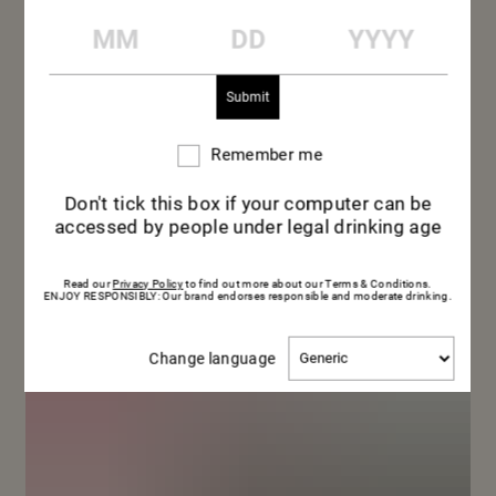
MM
DD
YYYY
Remember me
Remember
me
Don't tick this box if your computer can be
accessed by people under legal drinking age
Read our
Privacy Policy
to find out more about our Terms & Conditions.
ENJOY RESPONSIBLY: Our brand endorses responsible and moderate drinking.
Change
Change language
language