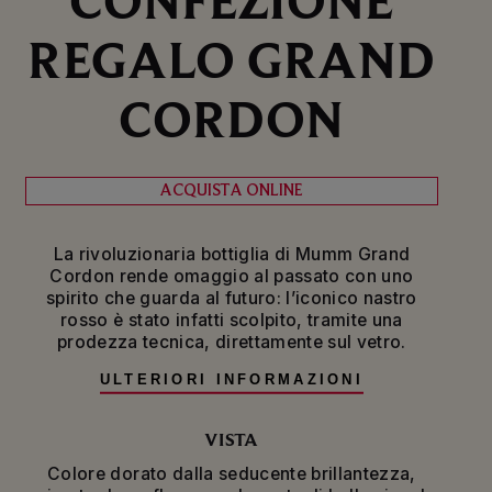
REGALO GRAND
CORDON
ACQUISTA ONLINE
La rivoluzionaria bottiglia di Mumm Grand
Cordon rende omaggio al passato con uno
spirito che guarda al futuro: l’iconico nastro
rosso è stato infatti scolpito, tramite una
prodezza tecnica, direttamente sul vetro.
ULTERIORI INFORMAZIONI
Incarnazione dello stile della Maison, il Mumm
Grand Cordon esprime tutte le sfumature del
vitigno Pinot Noir della regione francese dello
VISTA
Champagne. La miscela comprende più di 100
Colore dorato dalla seducente brillantezza,
cru, per un vino audace e ricco che sa bilanciare