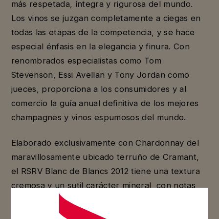
más respetada, íntegra y rigurosa del mundo.
Los vinos se juzgan completamente a ciegas en
todas las etapas de la competencia, y se hace
especial énfasis en la elegancia y finura. Con
renombrados especialistas como Tom
Stevenson, Essi Avellan y Tony Jordan como
jueces, proporciona a los consumidores y al
comercio la guía anual definitiva de los mejores
champagnes y vinos espumosos del mundo.
Elaborado exclusivamente con Chardonnay del
maravillosamente ubicado terruño de Cramant,
el RSRV Blanc de Blancs 2012 tiene una textura
cremosa y un sutil carácter mineral, con notas
perfumadas de cítricos, flores frescas y frutas.