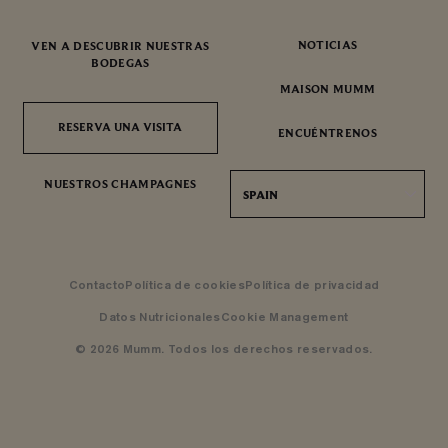
NOTICIAS
VEN A DESCUBRIR NUESTRAS
BODEGAS
MAISON MUMM
RESERVA UNA VISITA
RESERVA UNA VISITA
ENCUÉNTRENOS
NUESTROS CHAMPAGNES
SPAIN
Contacto
Política de cookies
Política de privacidad
Datos Nutricionales
Cookie Management
© 2026 Mumm. Todos los derechos reservados.