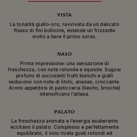
che è il simbolo del Pinot Noir, l’emblematica
uva della Maison.
VISTA
La tonalità giallo-oro, ravvivata da un delicato
Realizzato da una ricca palette di oltre 100 cru,
flusso di fini bollicine, estende un frizzante
che rappresentano tutta la diversità della
invito a bere il primo sorso.
regione francese dello Champagne, il Mumm
Cordon Rouge è la cuvée d’autore della Maison
Mumm. Questo eccezionale Champagne brut
NASO
miscela il vitigno simbolo di Mumm, il Pinot Noir
della Montagne de Reims e dell’Aube, con lo
Prima impressione: una sensazione di
Chardonnay della Côte des Blancs, del
freschezza, con note rotonde e squisite. Sugosi
Sézannais, del Vitryat e dell’Aube e con il
profumi di succulenti frutti bianchi e gialli
Meunier delle valli della Marne e dell’Ardre e
seducono con note di litchi, ananas, croccante.
della Montagne di Reims.
Aromi appetitosi di pasticceria (lievito, brioche)
intensificano l’attesa.
Il Mumm Cordon Rouge è splendidamente
presentato in una bottiglia rappresentativa
ornata da un nastro rosso che rende omaggio
PALATO
alla Légion d’honneur sin dal 1876.
La freschezza animata e l’energia esuberante
eccitano il palato. Complesso e perfettamente
Invecchiato per un minimo di 20 mesi nelle
equilibrato, il vino rivela gusti rotondi ed
cantine della Maison Mumm, questo vino è