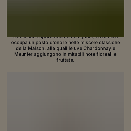
RIVELARE LA VERA ESSENZA DEL
PINOT NOIR
La storia della Maison Mumm è legata a doppio filo
a terroir leggendari e a un vitigno dal carattere forte
e inconfondibile: il Pinot Noir.
Con il suo sapore ricco ed elegante, l’uva nera
occupa un posto d’onore nelle miscele classiche
della Maison, alle quali le uve Chardonnay e
Meunier aggiungono inimitabili note floreali e
fruttate.