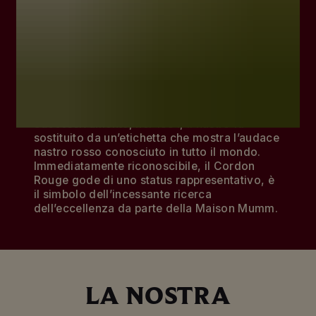
Nel 1876, Georges Hermann Mumm prese
spunto dalla Légion d’honneur, la più alta
onorificenza civile francese, e decorò la sua
cuvée brut con un nastro rosso, simbolo della
qualità dello Champagne.
Successivamente, nel 1881, il nastro fu
sostituito da un’etichetta che mostra l’audace
nastro rosso conosciuto in tutto il mondo.
Immediatamente riconoscibile, il Cordon
Rouge gode di uno status rappresentativo, è
il simbolo dell’incessante ricerca
dell’eccellenza da parte della Maison Mumm.
LA NOSTRA