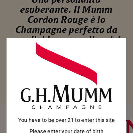
esuberante. Il Mumm
Cordon Rouge è lo
Champagne perfetto da
condividere con gli amici
per un aperitivo o le
tapas, quando tutti i
presenti sono rilassati e
la conversazione scorre
ininterrotta.
ABBINAME
You have to be over 21 to enter this site
Please enter your date of birth