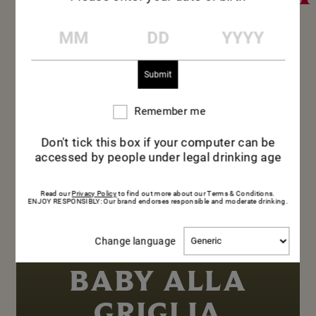
MM
DD
YYYY
Remember me
Remember
me
Don't tick this box if your computer can be
accessed by people under legal drinking age
Read our
Privacy Policy
to find out more about our Terms & Conditions.
ENJOY RESPONSIBLY: Our brand endorses responsible and moderate drinking.
Change
PORRI
Change language
language
BABY ALLA
GRIGLIA