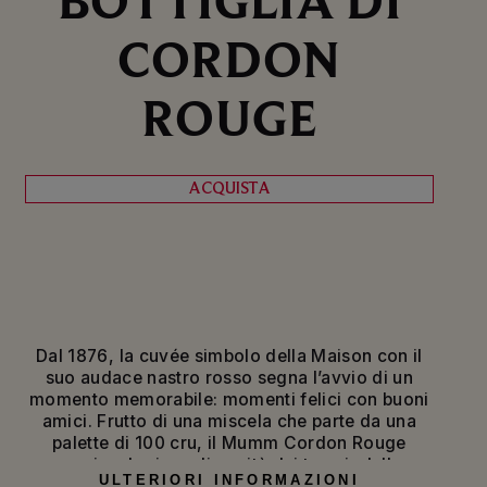
CORDON
ROUGE
ACQUISTA
Dal 1876, la cuvée simbolo della Maison con il
suo audace nastro rosso segna l’avvio di un
momento memorabile: momenti felici con buoni
amici. Frutto di una miscela che parte da una
palette di 100 cru, il Mumm Cordon Rouge
esprime la ricca diversità dei terroir della
ULTERIORI INFORMAZIONI
Champagne, sempre nello stile fresco e animato