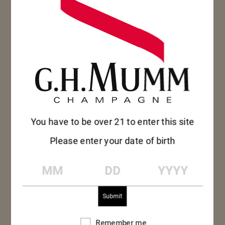
gelate. L’estate è arrivata tardi, con un mese di
temperature insolitamente basse in luglio. Le
vendemmie sono iniziate presto, il 20 settembre,
approfittando di condizioni climatiche molto
favorevoli per la maturazione delle uve. La
Maison Mumm si è così assicurata dei Pinot Noir
di qualità eccezionale. Questi dominano la
miscela (71%) della cuvée Mumm Cordon Rouge
You have to be over 21 to enter this site
Vinothèque 1961 e provengono quasi
Please enter your date of birth
interamente dalla Montagne de Reims, da villaggi
classificati Grand Cru come Verzenay, Bouzy e
MM
DD
YYYY
Verzy. Lo Chardonnay della famosa Côte des
Blancs dona eleganza alla miscela (29%).
Questo Champagne d’annata è pronto a regalare
Remember me