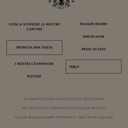
MAISON MUMM
VIENI A SCOPRIRE LE NOSTRE
CANTINE
KNOW-HOW
PRENOTA UNA VISITA
PRENOTA UNA VISITA
PRESS ACCESS
I NOSTRI CHAMPAGNE
ITALY
NOTIZIE
ContattI
POLITICA SULL’UTILIZZO DEI COOKIE
VALORI NUTRIZIONALI
POLITICA SULLA PRIVACY
Cookie Management
© 2026 Mumm. Tutti i diritti riservati.