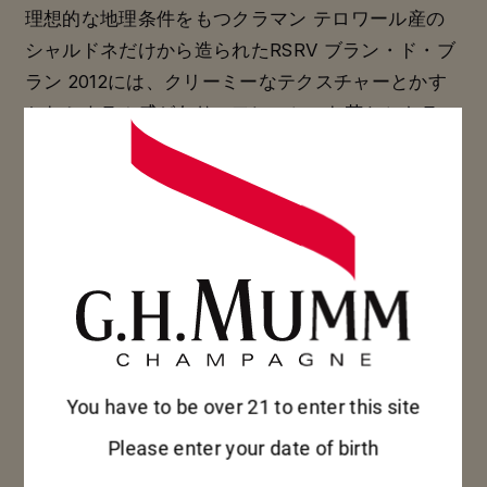
理想的な地理条件をもつクラマン テロワール産の
シャルドネだけから造られたRSRV ブラン・ド・ブ
ラン 2012には、クリーミーなテクスチャーとかす
かなミネラル感があり、フレッシュな花とシトラス
系の香りを感じます。
メゾン マムのグラン クリュ ブドウ畑で育ったシャ
ルドネとピノ・ノワールから造られたキュヴェであ
るRSRV 4.5は、パワフルなアタックを持つエレガ
ントで複雑なワインです。最初に白や黄色の果実の
香りが立ちのぼり、次にフルーツマーマレード、蜂
蜜、ヌガー、バニラの香り、そしてかすかなモカの
香りが感じられます。
You have to be over 21 to enter this site
Please enter your date of birth
生き生きとして力強いマム ミレジメ 2012年ヴィン
テージは、ピーチと黄色い梨の果実味に支えられ、