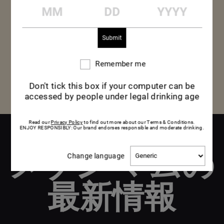
MM
DD
YYYY
驚くほどまろやかで、徐々にほのかなライチのエキ
ゾチックな香りが現れ、刺激的なシトラスの風味で
和らげられます。
Remember me
Remember
me
Don't tick this box if your computer can be
accessed by people under legal drinking age
Read our
Privacy Policy
to find out more about our Terms & Conditions.
ENJOY RESPONSIBLY: Our brand endorses responsible and moderate drinking.
メゾン マムの
Change
Change language
language
最新情報