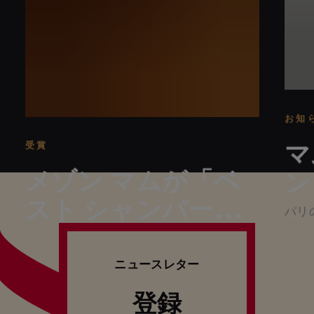
お知
受賞
マ
メゾン マムが「ベ
ン
スト シャンパーニ
パリ
グラ
ュ セラー見学ツア
メゾン マムの受賞は2年連続
ン 
ー」を受賞
ニュースレター
登録