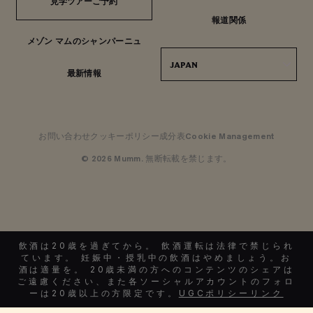
見学ツアーご予約
見学ツアーご予約
報道関係
メゾン マムのシャンパーニュ
JAPAN
最新情報
お問い合わせ
クッキーポリシー
成分表
Cookie Management
© 2026 Mumm. 無断転載を禁じます。
飲酒は20歳を過ぎてから。 飲酒運転は法律で禁じられ
ています。 妊娠中・授乳中の飲酒はやめましょう。お
酒は適量を。 20歳未満の方へのコンテンツのシェアは
ご遠慮ください、また各ソーシャルアカウントのフォロ
ーは20歳以上の方限定です。
UGCポリシーリンク