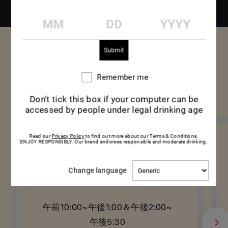
MM
DD
YYYY
ご案内
Remember me
Remember
me
Don't tick this box if your computer can be
開催時間
accessed by people under legal drinking age
Read our
Privacy Policy
to find out more about our Terms & Conditions.
ENJOY RESPONSIBLY: Our brand endorses responsible and moderate drinking.
1月14日~2月28日
Change
Change language
営業日：金曜日と土曜日
language
午前10:00~午後1:00＆午後2:00~
午後5:30