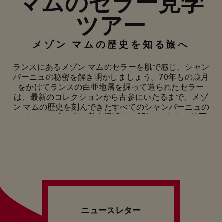
マムのセラー見学
ツアー
メゾン マムの歴史を知る旅へ
ランスにあるメゾン マムのセラーを肌で感じ、シャン
パーニュの秘密を解き明かしましょう。70年もの歳月
をかけてランスの白亜地層を掘って造られたセラー
は、最新のコレクションから古参にいたるまで、メゾ
ン マムの歴史を刻んできたすべてのシャンパーニュの
ふるさとです。光や熱を遮断した25kmにわたる地下
トンネルの迷宮の中で、メゾン マムのセラーマスター
に注意深く見守られながら、シャンパーニュとスティ
ルワインが熟成します。
この見学ツアーでは、メゾン マムのワインの個性を決
定づけてきた専門知識に触れることができます。ブド
ウ畑の管理からボトル詰め、ブレンド技術、熟成に至
るまで、伝統的手法と最先端の技法を組み合わせて新
しいものに挑戦し続ける、メゾン マムのアプローチを
ニュースレター
その目でお確かめください。