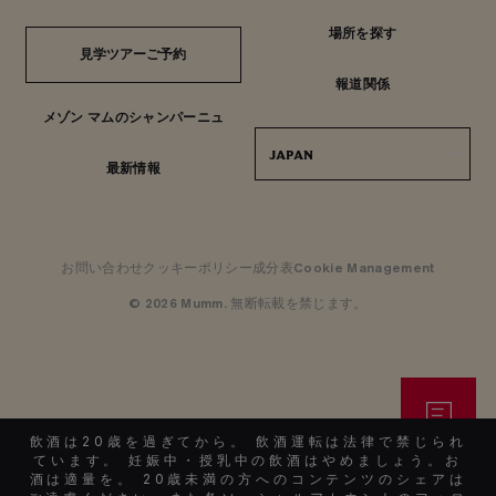
場所を探す
見学ツアーご予約
見学ツアーご予約
報道関係
メゾン マムのシャンパーニュ
JAPAN
最新情報
お問い合わせ
クッキーポリシー
成分表
Cookie Management
© 2026 Mumm. 無断転載を禁じます。
お問い合せ
飲酒は20歳を過ぎてから。 飲酒運転は法律で禁じられ
ています。 妊娠中・授乳中の飲酒はやめましょう。お
酒は適量を。 20歳未満の方へのコンテンツのシェアは