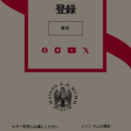
登録
見学ツアーの後は、メゾン マムのキュヴェのテイステ
ィング。約200年のメゾンの歴史を築いてきたエクセ
レンスの理念を実感してください。
購読
購読
共有、発見そして喜びに満ちたセラー見学ツアーをぜ
ひ一度ご体験ください。
メゾン マムの歴史
セラー見学にお越しください