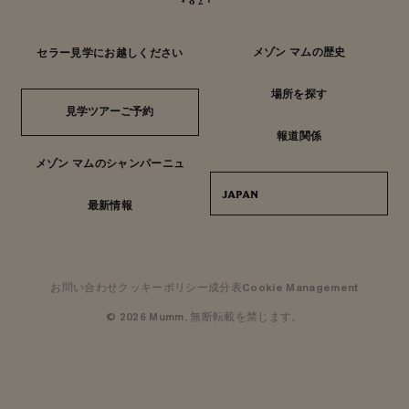
メゾン マムの歴史
セラー見学にお越しください
場所を探す
見学ツアーご予約
見学ツアーご予約
報道関係
メゾン マムのシャンパーニュ
JAPAN
最新情報
お問い合わせ
クッキーポリシー
成分表
Cookie Management
© 2026 Mumm. 無断転載を禁じます。