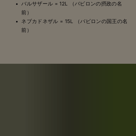
バルサザール = 12L （バビロンの摂政の名
前）
ネブカドネザル = 15L （バビロンの国王の名
前）