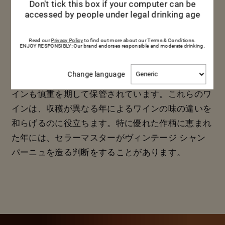
徴を記して覚えこむという作業を繰り返します。年
Don't tick this box if your computer can be
accessed by people under legal drinking age
によっては、77ものクリュのワインがマム コルド
ン ルージュのブレンドに配合されます。
Read our
Privacy Policy
to find out more about our Terms & Conditions.
ENJOY RESPONSIBLY: Our brand endorses responsible and moderate drinking.
メゾン マムのシャンパーニュの深い味わいとフレ
Change
Change language
ッシュさが年月を経ても継続するよう、リザーブワ
language
インも慎重を期して保管されています。これらのワ
インは、収穫が異なる年によるワインの味の違いを
和らげるのに役立ちます。特に優れた作柄に恵まれ
た年には、セラーマスターがヴィンテージ シャン
パーニュを造る判断をすることがあります。