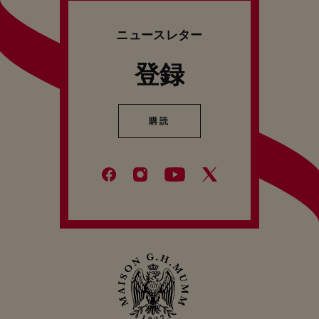
ニュースレター
登録
購読
購読