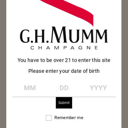
発酵後、ワインを別の樽に移し、味わいを変えてし
まう可能性がある残りの酵母や固形物を除去しま
す。除去後のワインは、まだ発泡性がなく「スティ
ルワイン」と呼ばれます。
3.ブレンド
You have to be over 21 to enter this site
ブレンドでは、さまざまなブドウ品種や産地のステ
Please enter your date of birth
ィルワインを組み合わせることにより、メゾン マ
ムのスタイルにふさわしい一貫した高品質のシャン
MM
DD
YYYY
パーニュを生み出します。この繊細な技術こそが、
シャンパーニュ メゾン、そしてセラーマスターの
技術の証です。ブレンドの段階に至るまでには、毎
年、シェフ ド カーヴとワイン作りのスペシャリス
Remember me
Remember
トのチームが、約2,000ものサンプルを試飲し、特
me