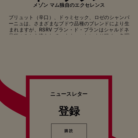
メゾン マム独自のエクセレンス
ブリュット（辛口）、ドゥミセック、ロゼのシャンパ
ーニュは、さまざまなブドウ品種のブレンドにより生
まれますが、RSRV ブラン・ド・ブランはシャルドネ
品種のみから造られています。これにより軽く、色調
が明るく、フレッシュでデリケートなシャンパーニュ
となっています。
伝説のキュヴェの故郷
メゾン マムのブラン・ド・ブランの物語は、シャンパ
ーニュ地方のテロワールの中心、マムが所有するブド
ウ畑から始まります。有名なグラン クリュ コミュニテ
ィ8か所を中心に広がる約218ヘクタールのマムのブド
ニュースレター
ウ畑は、さまざまなニュアンスのブドウを産し、各自
がマムのワイン独特のキャラクターで重要な役割を果
登録
たしています。海洋性気候と大陸性気候を併せ持ち、
丘陵斜面で下層土が石灰岩質のこのブドウ畑は、ユニ
ークで特徴的なキャラクターをブドウにもたらし、メ
ゾン マム独特のスタイルの決め手となっています。
購読
購読