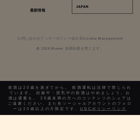
JAPAN
最新情報
お問い合わせ
クッキーポリシー
成分表
Cookie Management
© 2026 Mumm. 無断転載を禁じます。
飲酒は20歳を過ぎてから。 飲酒運転は法律で禁じられ
ています。 妊娠中・授乳中の飲酒はやめましょう。お
酒は適量を。 20歳未満の方へのコンテンツのシェアは
ご遠慮ください、また各ソーシャルアカウントのフォロ
ーは20歳以上の方限定です。
UGCポリシーリンク