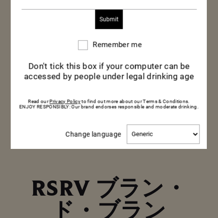
Remember me
Remember
me
RSRV ブラン・ド・ブラン 2015
Don't tick this box if your computer can be
accessed by people under legal drinking age
750ML
Read our
Privacy Policy
to find out more about our Terms & Conditions.
ENJOY RESPONSIBLY: Our brand endorses responsible and moderate drinking.
購入
詳しく見る
Change
Change language
language
RSRV ブラン・
ド・ブラン