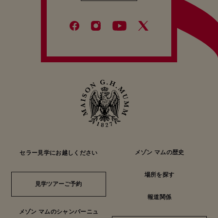
RSRV ブラン・ド・ブラン － シャルドネのエレガンス
RSRV ブラン・ド・ブランは、ミネラル感、純粋さ、
華やかさが特徴で、メゾン マムの優れたクラフトマン
シップの象徴的な存在です。1882年に誕生したこのユ
ニークなキュヴェは、コート デ ブランの中心にあるク
ラマン（地名の由来は「チョークの山」）のシャルド
ネだけから造られています。このグラン クリュのテロ
ワールは理想的な気候条件と白亜質の土壌により、シ
ャルドネの繊細な味わいにフレッシュさを加えていま
す。セラーで3年以上熟成させることにより、このワイ
ンのすべてのアロマが花開きます。淡く明るい色で、
かすかに黄色と緑のハイライトが差し、繊細な泡立ち
が魅力です。フレッシュな花とフルーツ（梨、りん
ご）、レモンの香り。エレガントな口当たりから始ま
り、ほのかなミネラル感と非常に豊かな味わいが広が
メゾン マムの歴史
セラー見学にお越しください
ります。最後には生き生きとした表情豊かなフィニッ
シュが印象的です。
場所を探す
見学ツアーご予約
見学ツアーご予約
RSRV ブラン・ド・ブランは、シーフード、特に牡蠣
報道関係
やロブスター、ホタテ貝とのペアリングが最高です。
メゾン マムのシャンパーニュ