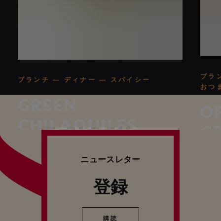
ブラン
ブランチ — ディナー — スパイシー
おつ
GREEN
O
CHILAQUILES
G
B
ニュースレター
登録
購読
購読