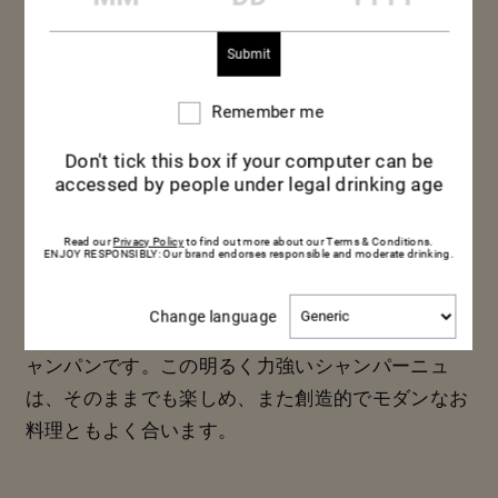
Remember me
Remember
me
Don't tick this box if your computer can be
マム グラン
accessed by people under legal drinking age
コルドン ロゼ
Read our
Privacy Policy
to find out more about our Terms & Conditions.
ENJOY RESPONSIBLY: Our brand endorses responsible and moderate drinking.
Change
Change language
マム グラン コルドン ロゼは、味わうのに最高のシ
language
ャンパンです。この明るく力強いシャンパーニュ
は、そのままでも楽しめ、また創造的でモダンなお
料理ともよく合います。