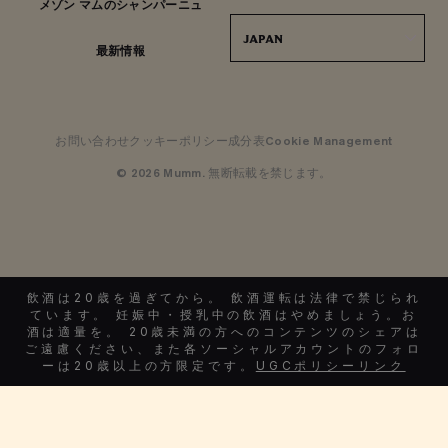
メゾン マムのシャンパーニュ
JAPAN
最新情報
お問い合わせ
クッキーポリシー
成分表
Cookie Management
© 2026 Mumm. 無断転載を禁じます。
飲酒は20歳を過ぎてから。 飲酒運転は法律で禁じられ
ています。 妊娠中・授乳中の飲酒はやめましょう。お
酒は適量を。 20歳未満の方へのコンテンツのシェアは
ご遠慮ください、また各ソーシャルアカウントのフォロ
ーは20歳以上の方限定です。
UGCポリシーリンク