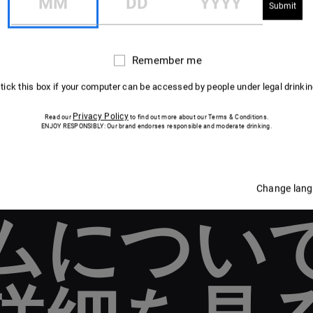
Remember me
Remember
me
 tick this box if your computer can be accessed by people under legal drinki
Privacy Policy
Read our
to find out more about our Terms & Conditions.
ENJOY RESPONSIBLY: Our brand endorses responsible and moderate drinking.
Change lan
ムについ