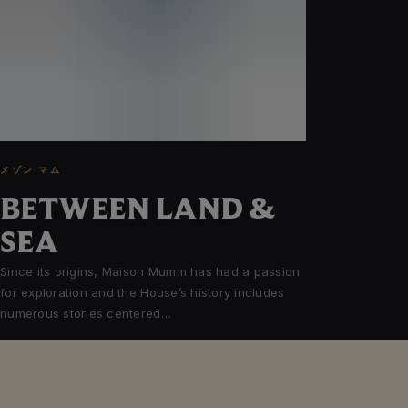
メゾン マム
BETWEEN LAND &
SEA
Since its origins, Maison Mumm has had a passion
for exploration and the House’s history includes
numerous stories centered…