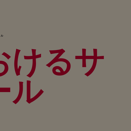
ール
おけるサ
ール