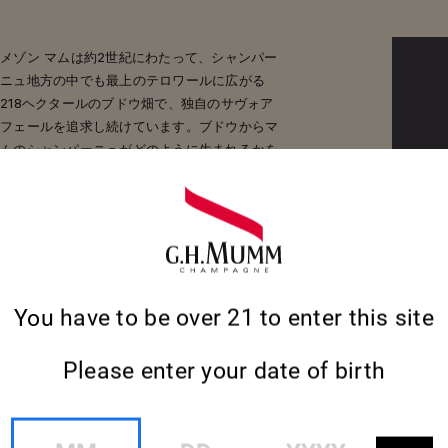
メゾン マムは約2世紀にわたって、シャンパー
ニュ地方の中でも最上のテロワールに広がる
218ヘクタールのブドウ畑で、独自のサヴォア
フェールを追求し続けています。ブドウからマ
ムのシャンパーニュがどのように生まれるかを
ご覧ください。
詳細
詳細
You have to be over 21 to enter this site
Please enter your date of birth
MM
DD
YYYY