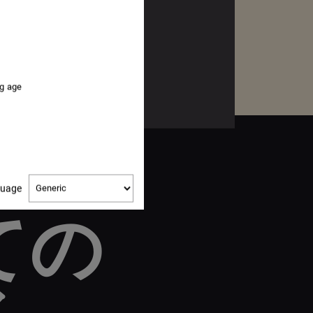
ng age
Change
guage
language
ての