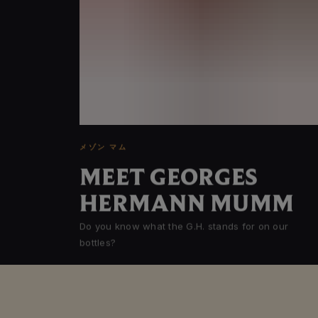
メゾン マム
MEET GEORGES
HERMANN MUMM
Do you know what the G.H. stands for on our
bottles?