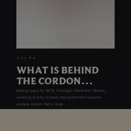
メゾン マム
WHAT IS BEHIND
THE CORDON
ROUGE
Dating back to 1876, Georges Hermann Mumm,
seeking a way to best represent the House’s
unique savoir-faire, was…