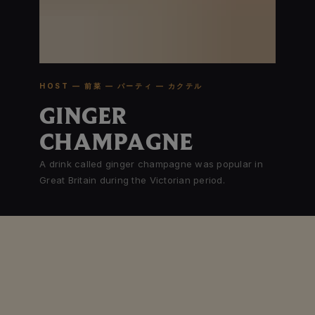
HOST — 前菜 — パーティ — カクテル
GINGER
CHAMPAGNE
A drink called ginger champagne was popular in
Great Britain during the Victorian period.