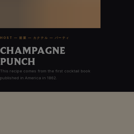
HOST — 前菜 — カクテル — パーティ
CHAMPAGNE
PUNCH
This recipe comes from the first cocktail book
published in America in 1862.