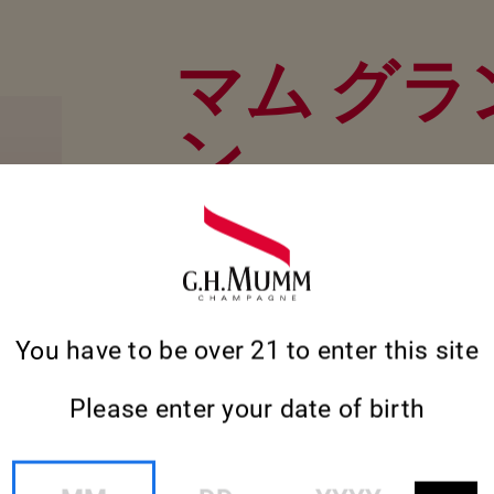
マム グラ
ン
記念日のお祝いや、友人とのちょっとした集まり
フレッシュな味わいが、記憶に残る大切な時間
す。
You have to be over 21 to enter this site
キュヴェの詳細
キュヴェの詳細
Please enter your date of birth
MM
DD
YYYY