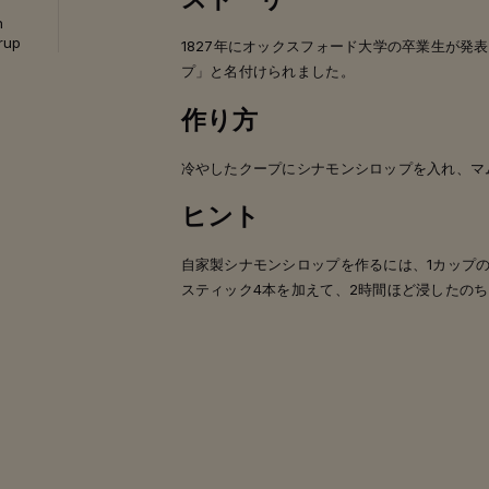
n
rup
1827年にオックスフォード大学の卒業生が発
プ」と名付けられました。
作り方
冷やしたクープにシナモンシロップを入れ、マム
ヒント
自家製シナモンシロップを作るには、1カップ
スティック4本を加えて、2時間ほど浸したの