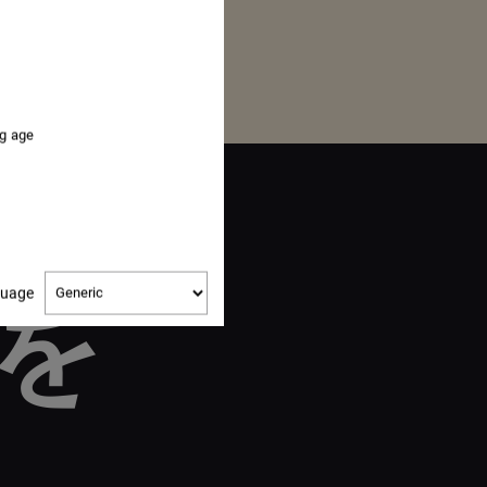
ng age
Change
guage
を
language