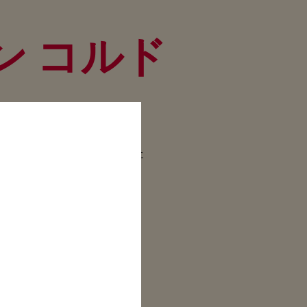
ン コルド
に、マム グラン コルドンの抜群に
をさらに輝かしいものにしてくれま