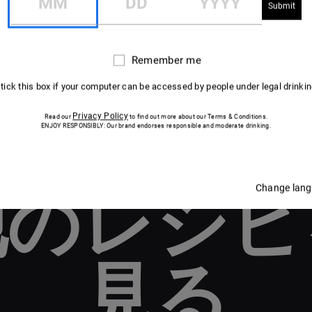
Remember me
Remember
me
 tick this box if your computer can be accessed by people under legal drinki
Privacy Policy
Read our
to find out more about our Terms & Conditions.
ENJOY RESPONSIBLY: Our brand endorses responsible and moderate drinking.
Change lan
他のレシピ
見る