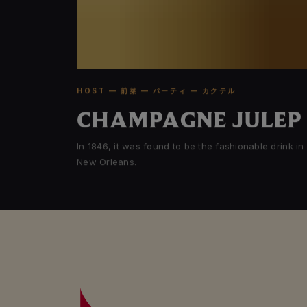
HOST — 前菜 — パーティ — カクテル
CHAMPAGNE JULEP
In 1846, it was found to be the fashionable drink in
New Orleans.