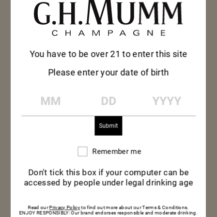
You have to be over 21 to enter this site
Please enter your date of birth
マム グラン コル
MM
DD
YYYY
ドン
記念日のお祝いや、友人とのちょっとした集まり
Remember me
に、マム グラン コルドンの抜群にフレッシュな味
Remember
me
わいが、記憶に残る大切な時間をさらに輝かしいも
Don't tick this box if your computer can be
のにしてくれます。
accessed by people under legal drinking age
Read our
Privacy Policy
to find out more about our Terms & Conditions.
ENJOY RESPONSIBLY: Our brand endorses responsible and moderate drinking.