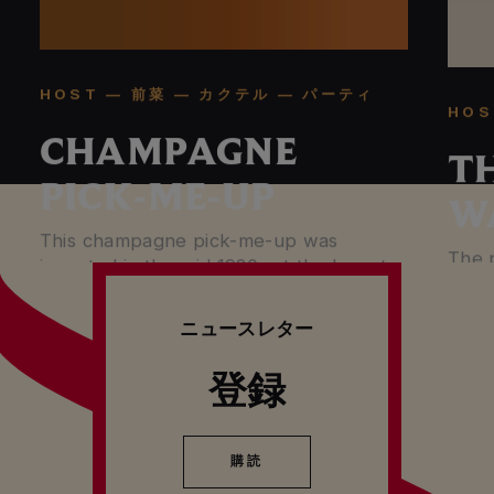
HOST — 前菜 — カクテル — パーティ
HOS
CHAMPAGNE
TH
PICK-ME-UP
W
This champagne pick-me-up was
The 
invented in the mid 1920s at the harry’s
name
bar in Paris.
ニュースレター
登録
購読
購読