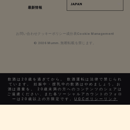
JAPAN
最新情報
お問い合わせ
クッキーポリシー
成分表
Cookie Management
© 2026 Mumm. 無断転載を禁じます。
飲酒は20歳を過ぎてから。 飲酒運転は法律で禁じられ
ています。 妊娠中・授乳中の飲酒はやめましょう。お
酒は適量を。 20歳未満の方へのコンテンツのシェアは
ご遠慮ください、また各ソーシャルアカウントのフォロ
ーは20歳以上の方限定です。
UGCポリシーリンク