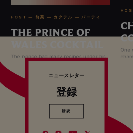
HOS
HOST — 前菜 — カクテル — パーティ
C
THE PRINCE OF
C
WALES COCKTAIL
One o
The prince had many recipes under his
cham
name.
appea
ニュースレター
登録
購読
購読