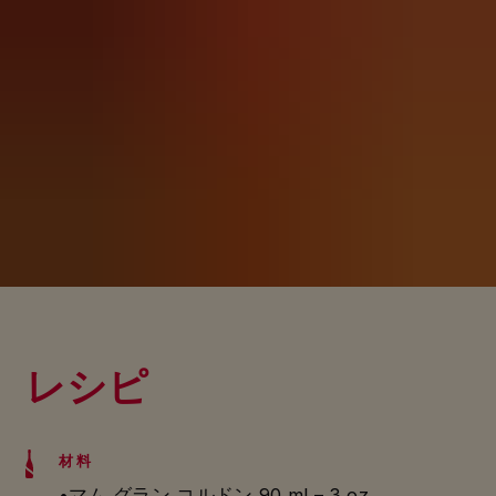
レシピ
材料
•マム グラン コルドン 90 ml – 3 oz