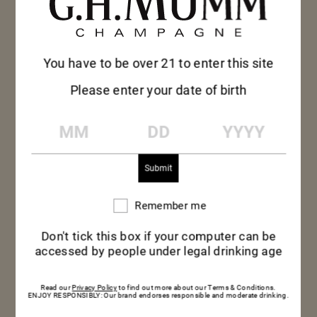
You have to be over 21 to enter this site
マム グラン コル
Please enter your date of birth
ドン
MM
DD
YYYY
記念日のお祝いや、友人とのちょっとした集まり
に、マム グラン コルドンの抜群にフレッシュな味
Remember me
Remember
わいが、記憶に残る大切な時間をさらに輝かしいも
me
のにしてくれます。
Don't tick this box if your computer can be
accessed by people under legal drinking age
Read our
Privacy Policy
to find out more about our Terms & Conditions.
ENJOY RESPONSIBLY: Our brand endorses responsible and moderate drinking.
キュヴェの詳細
キュヴェの詳細